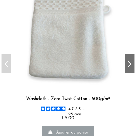
Washcloth - Zero Twist Cotton - 500g/m²
4.7
/
5
-
95
avis
€5.00
Ajouter au panier