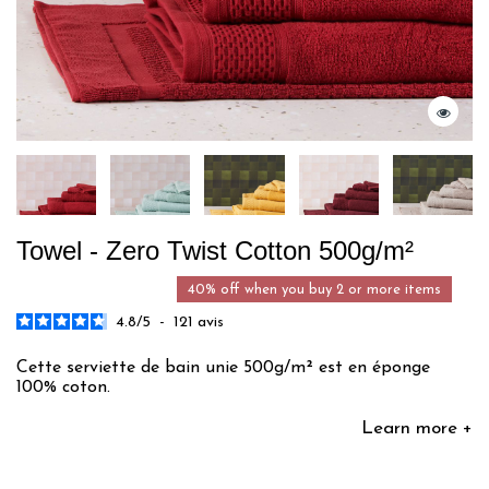
Towel - Zero Twist Cotton 500g/m²
40% off when you buy 2 or more items
4.8
/
5
-
121
avis
Cette serviette de bain unie 500g/m² est en éponge
100% coton.
Learn more +