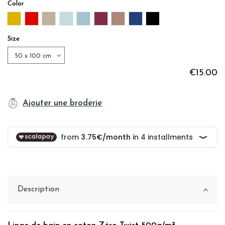
Color
MOUTARDE
CARMIN
LIN
MENTHE
BLEU ACIER
PRUNE
VISON
MARINE
BLACK
Size
€15.00
Ajouter une broderie
Description