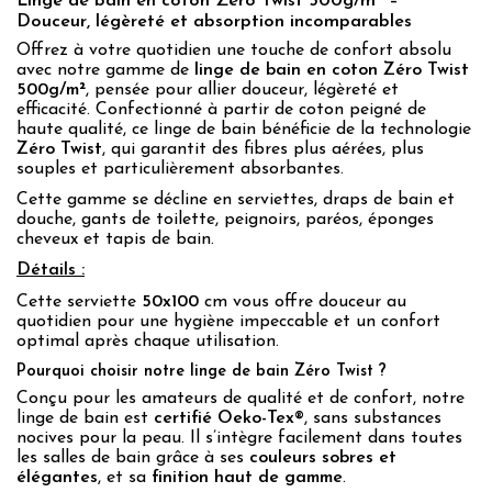
Linge de bain en coton Zéro Twist 500g/m² –
Douceur, légèreté et absorption incomparables
Offrez à votre quotidien une touche de confort absolu
avec notre gamme de
linge de bain en coton Zéro Twist
500g/m²
, pensée pour allier douceur, légèreté et
efficacité. Confectionné à partir de coton peigné de
haute qualité, ce linge de bain bénéficie de la technologie
Zéro Twist
, qui garantit des fibres plus aérées, plus
souples et particulièrement absorbantes.
Cette gamme se décline en serviettes, draps de bain et
douche, gants de toilette, peignoirs, paréos, éponges
cheveux et tapis de bain.
Détails :
Cette serviette
50x100
cm vous offre douceur au
quotidien pour une hygiène impeccable et un confort
optimal après chaque utilisation.
Pourquoi choisir notre linge de bain Zéro Twist ?
Conçu pour les amateurs de qualité et de confort, notre
linge de bain est
certifié Oeko-Tex®
, sans substances
nocives pour la peau. Il s’intègre facilement dans toutes
les salles de bain grâce à ses
couleurs sobres et
élégantes
, et sa
finition haut de gamme
.