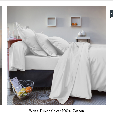
Avis du
25/02/2026
, suite à une expérience du
09/02/2026
par
Jean
Utile
(0)
Signaler
5
/
5
Avis vérifié
parfait!
Avis du
05/02/2026
, suite à une expérience du
18/01/2026
par
Philip
Utile
(0)
Signaler
1
/
5
Avis vérifié
Retourné car défauts de finitions.
Avis du
02/02/2026
, suite à une expérience du
14/01/2026
par
A.P.
Utile
(0)
Signaler
White Duvet Cover 100% Cotton