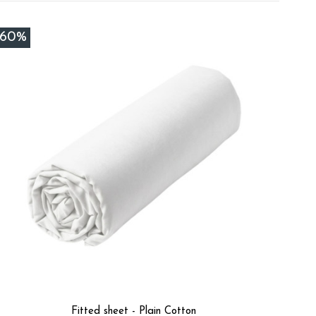
 W.
-60%
pe C.
Fitted sheet - Plain Cotton