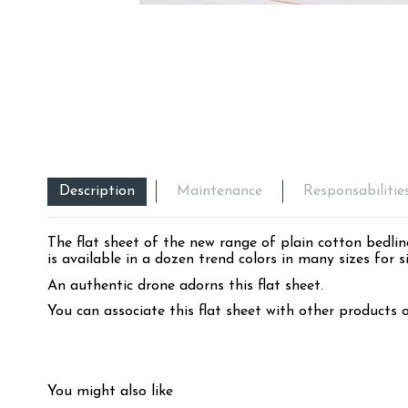
Description
Maintenance
Responsabilitie
The flat sheet of the new range of plain cotton bedline
is available in a dozen trend colors in many sizes for s
An authentic drone adorns this flat sheet.
You can associate this flat sheet with other products 
4.7
/
5
You might also like