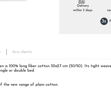
Delivery
within 3 days
so
3
x
P
s
Avis clients
n is 100% long fiber cotton 30x27 cm (50/50). Its tight weave 
ingle or double bed.
of the new range of plain cotton.
5
/
5
Avis vérifié
conforme  mes attentes. Bon rapport qualité/prix