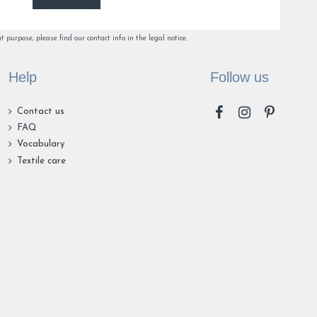
.
purpose, please find our contact info in the legal notice.
5
6
24
Help
Follow us
Contact us
FAQ
Vocabulary
Textile care