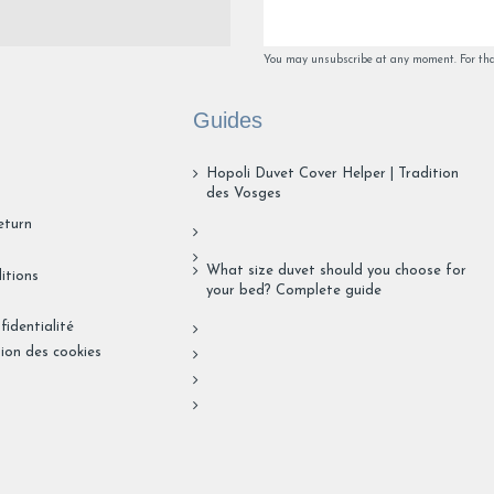
Avis du
11/12/2025
, suite à une expérience du
26/11/2025
par
Michel S
Utile
(0)
Signaler
You may unsubscribe at any moment. For that 
1
2
3
4
Guides
Hopoli Duvet Cover Helper | Tradition
des Vosges
eturn
What size duvet should you choose for
itions
your bed? Complete guide
fidentialité
tion des cookies