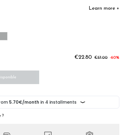
Learn more +
MENTINE
ALMOND
UPE BROWN
GREY MASTIC
€22.80
€57.00
-60%
isponible
e ?