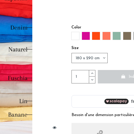
Color
BLANC
FUSHIA
RED CAPUCINE
ORANGE CLE
GREEN 
TA
Size
Ind
Besoin d'une dimension particulièr