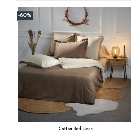
Basé sur
120
avis soumis à un
-60%
contrôle
Voir tous les avis sur ce site
5
étoiles
94
4
étoiles
19
3
étoiles
3
2
étoiles
1
1
étoile
3
Trier les avis
Cotton Bed Linen