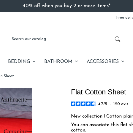
40% off when you buy 2 or more items*
Free deli
BEDDING
BATHROOM
ACCESSORIES
on Sheet
Flat Cotton Sheet
4.7
/
5
-
120
avis
New collection ! Cotton plain
You can associate this flat 
cotton.