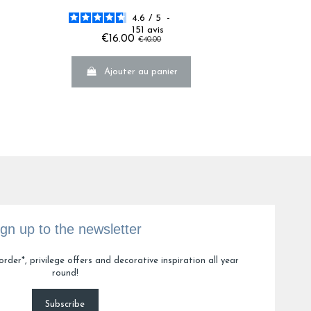
4.6
/
5
-
151
avis
€16.00
des défauts de finitions avec notre produit. N'hésitez 
€40.00
xpérience et trouver une solution adaptée.

Ajouter au panier
.
ign up to the newsletter
order*, privilege offers and decorative inspiration all year
round!
Subscribe