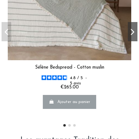
Sélène Bedspread - Cotton muslin
4.8
/
5
-
5
avis
€265.00
Ajouter au panier