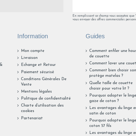
En remplissant ce champ vous acceptez que Va
vous envoyer des offres commerciales personn
Information
Guides
Mon compte
Comment enfiler une hou
de couette
Livraison
Comment laver une couet
 &
Echange et Retour
Comment bien choisir so
Paiement sécurisé
protège matelas ?
Conditions Générales De
Quelle taille de couette
Vente
choisir pour votre lit ?
Mentions légales
Pourquoi adopter le ling
Politique de confidentialité
gaze de coton ?
Charte d’utilisation des
Les avantages du linge e
cookies
satin de coton
Partenariat
Pourquoi adopter le ling
coton 57 fils
Les avantages du linge en