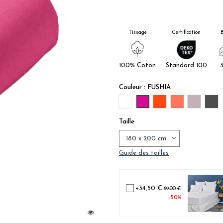
Tissage
Certification
B
100% Coton
Standard 100
Couleur : FUSHIA
BLANC
FUSHIA
ROUGE CAPUCINE
ORANGE CLE
PARME
AN
Taille
Guide des tailles
+34,50 €
69,00 €
-50%