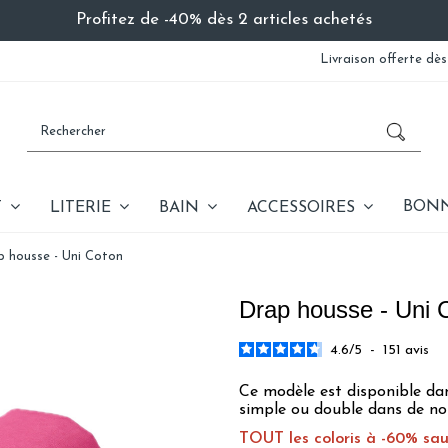
Profitez de -40% dès 2 articles achetés
Livraison offerte dès
BONN
T
LITERIE
BAIN
ACCESSOIRES
p housse - Uni Coton
Drap housse - Uni 
4.6
/
5
-
151
avis
Ce modèle est disponible dan
simple ou double dans de no
TOUT les coloris à -60% sa