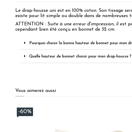
Le drap-housse uni est en 100% coton. Son tissage serré
existe pour lit simple ou double dans de nombreuses t
ATTENTION
:
Suite à une erreur d'impression, il est 
cependant bien été conçu en bonnet de 32 cm.
Pourquoi choisir la bonne hauteur de bonnet pour mon d
Quelle hauteur de bonnet choisir pour mon drap-housse ?
4.6
/
5
Vous aimerez aussi
Basé sur
151
avis soumis à un
-60%
contrôle
Voir tous les avis sur ce site
5
étoiles
120