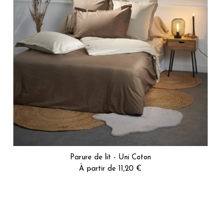
Avis vérifié
Enfin un drap house à la bonne taille à un prix raisonnable.
Avis du
31/05/2026
, suite à une expérience du
11/05/2026
par
Valérie
Utile
(0)
Signaler
5
/
5
Avis vérifié
Fabriqué en France, prix raisonnable, qualité    
Avis du
15/04/2026
, suite à une expérience du
02/04/2026
par
Lola 
Utile
(0)
Signaler
Parure de lit - Uni Coton
4
/
5
À partir de 11,20 €
Avis vérifié
Conforme mais couleur trop flashy
Avis du
25/03/2026
, suite à une expérience du
10/03/2026
par
Kevin 