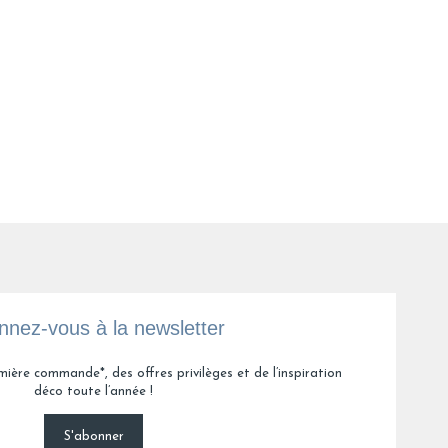
ce drap housse n'a pas perdu sa jolie couleur et sa tenue.
l L.
5
6
31
nez-vous à la newsletter
mière commande*, des offres privilèges et de l’inspiration
déco toute l’année !
S'abonner