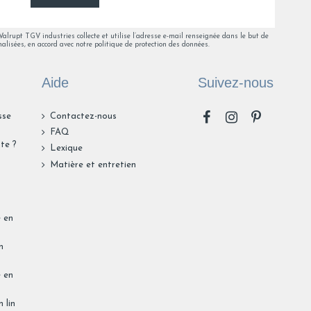
lrupt TGV industries collecte et utilise l’adresse e-mail renseignée dans le but de
alisées, en accord avec notre politique de protection des données.
Aide
Suivez-nous
sse
Contactez-nous
FAQ
te ?
Lexique
n
Matière et entretien
e en
n
e en
 lin