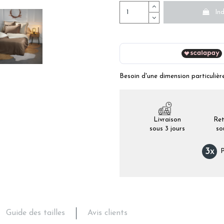
Ind
Besoin d'une dimension particulièr
Livraison
Ret
sous 3 jours
so
3
x
P
Guide des tailles
Avis clients