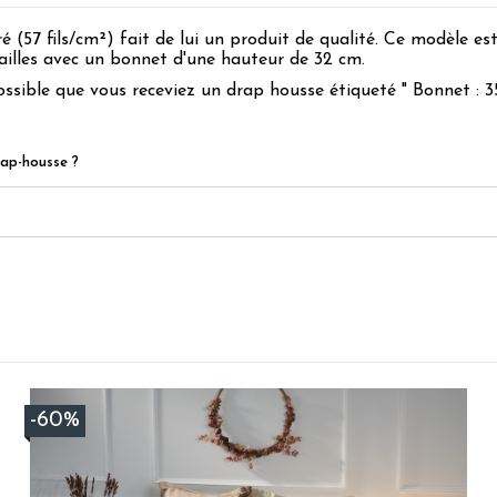
 (57 fils/cm²) fait de lui un produit de qualité. Ce modèle es
ailles avec un bonnet d'une hauteur de 32 cm.
possible que vous receviez un drap housse étiqueté " Bonnet :
rap-housse ?
5
/
5
Avis vérifié
Très bien
Avis du
10/07/2026
, suite à une expérience du
30/06/2026
par
M.L.
-60%
Utile
(0)
Signaler
5
/
5