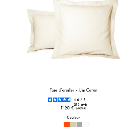
4
étoiles
22
3
étoiles
1
2
étoiles
3
1
étoile
5
Trier les avis
Taie d'oreiller - Uni Coton
4.6
/
5
-
218
avis
11,20 €
28,00 €
Couleur