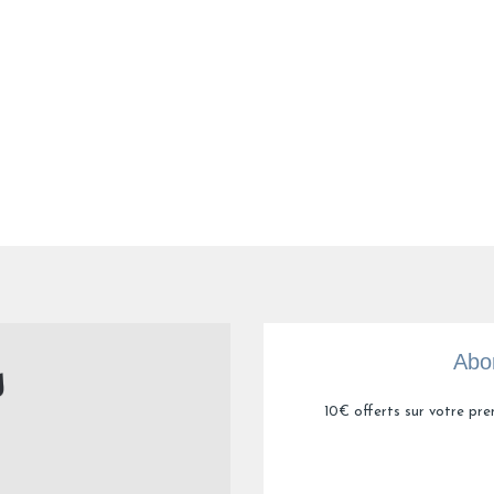
Utile
(0)
Signaler
 la hauteur de votre matelas
5
/
5
Avis vérifié
Après un lavage en machine dés la réception de cette commande, 
Avis du
05/02/2026
, suite à une expérience du
19/01/2026
par
Chanta
Utile
(0)
Signaler
1
2
3
4
Abon
10€ offerts sur votre pre