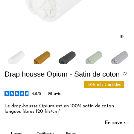
Drap housse Opium - Satin de coton
-40% dès 2 articles
4.8
/
5
-
98
avis
Le drap-housse Opium est en 100% satin de coton
longues fibres 120 fils/cm².
En savoir +
Tissage
Certification
Bonnet