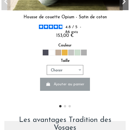
Housse de couette Opium - Satin de coton
4.8
/
5
-
86
avis
153,00 €
Couleur
Taille
Ajouter au panier
Les avantages Tradition des
Vosges