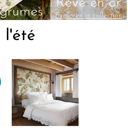
Rêve en or
agrumes
Explorer la collection
e découvre
l'été