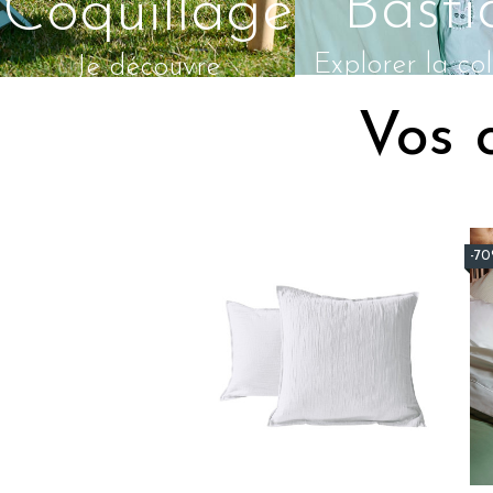
Basti
Coquillage
Explorer la col
Je découvre
Vos 
-7