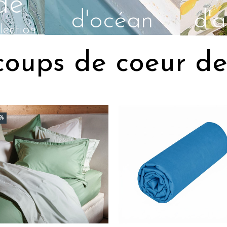
de
d'océan
d'
lection
Je découvre
J
coups de coeur de 
0%