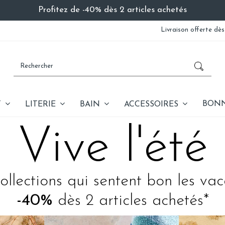
Profitez de -40% dès 2 articles achetés
Livraison offerte dès
BONN
T
LITERIE
BAIN
ACCESSOIRES
Vive l'été
ollections qui sentent bon les va
-40%
dès 2 articles achetés*