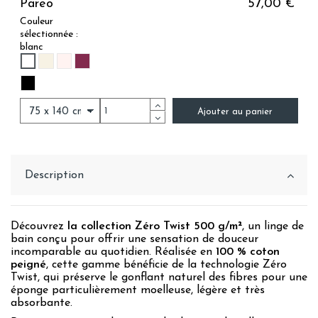
Pareo
57,00 €
Couleur
sélectionnée :
blanc
BLANC
IVOIRE
ROSE PALE
PRUNE
NOIR
Ajouter au panier
Description
Découvrez
la collection Zéro Twist 500 g/m²
, un linge de
bain conçu pour offrir une sensation de douceur
incomparable au quotidien. Réalisée en
100 % coton
peigné
, cette gamme bénéficie de la technologie Zéro
Twist, qui préserve le gonflant naturel des fibres pour une
éponge particulièrement moelleuse, légère et très
absorbante.