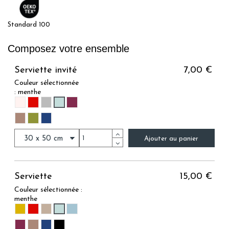
Standard 100
Composez votre ensemble
Serviette invité
7,00 €
Couleur sélectionnée
:
menthe
MENTHE
ROSE PALE
CARMIN
GRIS
PRUNE
VISON
OLIVE
MARINE
Ajouter au panier
Serviette
15,00 €
Couleur sélectionnée :
menthe
MENTHE
MOUTARDE
CARMIN
LIN
BLEU ACIER
PRUNE
VISON
MARINE
NOIR