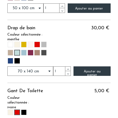
Ajouter au panier
Drap de bain
30,00 €
Couleur sélectionnée :
menthe
BLANC
IVOIRE
MOUTARDE
ROSE PALE
CARMIN
GRIS
MENTHE
LIN
BLEU ACIER
PRUNE
VISON
ANTHRACITE
MARINE
NOIR
Ajouter au
panier
Gant De Toilette
5,00 €
Couleur
sélectionnée :
ivoire
CARMIN
IVOIRE
NOIR