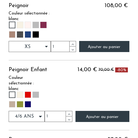
Peignoir
108,00 €
Couleur sélectionnée :
blanc
BLANC
IVOIRE
ROSE PALE
GRIS
PRUNE
VISON
ANTHRACITE
MARINE
NOIR
Ajouter au panier
Peignoir Enfant
14,00 €
70,00 €
-80%
Couleur
sélectionnée :
blanc
BLANC
IVOIRE
CARMIN
GRIS
LIN
OLIVE
MARINE
Ajouter au panier