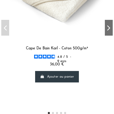
Cape De Bain Karl - Coton 500g/m²
4.8
/
5
-
9
avis
36,00 €
Ajouter au panier