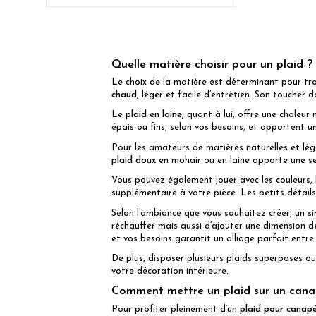
Quelle matière choisir pour un plaid ?
Le choix de la matière est déterminant pour tr
chaud
, léger et facile d’entretien. Son toucher 
Le
plaid en laine
, quant à lui, offre une chaleu
épais ou fins, selon vos besoins, et apportent u
Pour les amateurs de matières naturelles et lég
plaid doux
en mohair ou en laine apporte une sens
Vous pouvez également jouer avec les couleurs, l
supplémentaire à votre pièce. Les petits détai
Selon l’ambiance que vous souhaitez créer, un s
réchauffer mais aussi d’ajouter une dimension d
et vos besoins garantit un alliage parfait entre
De plus, disposer plusieurs plaids superposés ou
votre décoration intérieure.
Comment mettre un plaid sur un cana
Pour profiter pleinement d’un
plaid pour canap