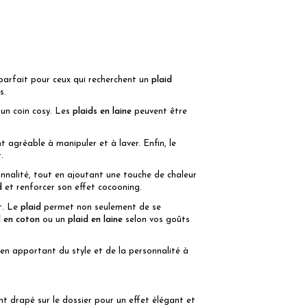
parfait pour ceux qui recherchent un
plaid
s.
 un coin cosy. Les
plaids en laine
peuvent être
 agréable à manipuler et à laver. Enfin, le
.
onnalité, tout en ajoutant une touche de chaleur
d
et renforcer son effet cocooning.
t. Le
plaid
permet non seulement de se
d en coton
ou un
plaid en laine
selon vos goûts
t en apportant du style et de la personnalité à
t drapé sur le dossier pour un effet élégant et