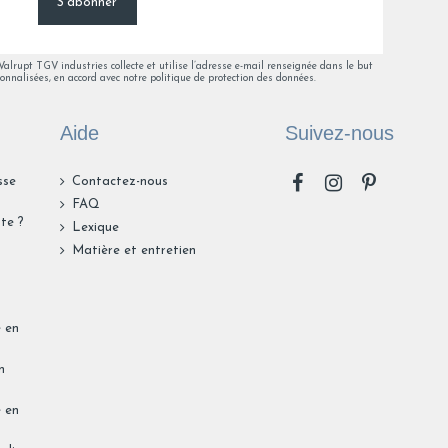
S'abonner
lrupt TGV industries collecte et utilise l’adresse e-mail renseignée dans le but
onnalisées, en accord avec notre politique de protection des données.
Aide
Suivez-nous
sse
Contactez-nous
FAQ
te ?
Lexique
n
Matière et entretien
e en
n
e en