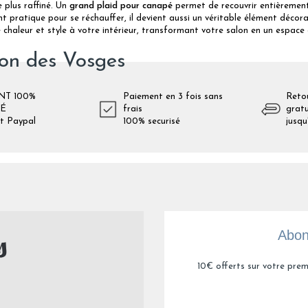
e plus raffiné. Un
grand plaid pour canapé
permet de recouvrir entièrement l
 pratique pour se réchauffer, il devient aussi un véritable élément décorat
chaleur et style à votre intérieur, transformant votre salon en un espace c
ion des Vosges
NT 100%
Paiement en 3 fois sans
Reto
SÉ
frais
gratu
t Paypal
100% securisé
jusqu
Abon
10€ offerts sur votre prem