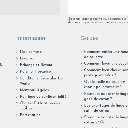
En remplissant ce champ vous acceptez que Va
de vous envoyer des offres commerciales pers
Information
Guides
Mon compte
Comment enfiler une hou
de couette
Livraison
Comment laver une couet
 &
Echange et Retour
Comment bien choisir so
Paiement sécurisé
protège matelas ?
Conditions Générales De
Quelle taille de couette
Vente
choisir pour votre lit ?
Mentions légales
Pourquoi adopter le ling
Politique de confidentialité
gaze de coton ?
Charte d’utilisation des
Les avantages du linge e
cookies
satin de coton
Partenariat
Pourquoi adopter le ling
coton 57 fils