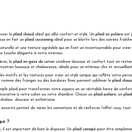
ouver le
plaid chaud
idéal qui allie confort et style. Un
plaid en polaire
est 
doux en fait un
plaid cocooning
idéal pour se blottir lors des soirées fraîche
r naturelle et une texture agréable qui en font un incontournable pour créer
ne touche élégante à votre intérieur.
ères, le
plaid en gaze de coton
combine douceur et confort tout en restant
ation luxueuse et chaleureuse, idéale pour un intérieur chic et accueillant
es motifs et les textures pour créer un style unique qui reflète votre pers
ls comme des franges ou des bordures fines peuvent sublimer le
plaid chau
imple plaid peut transformer votre espace en un véritable havre de confor
écorative à votre salon ou votre chambre. Choisir un
plaid polaire
, un
plai
 chaleur, douceur et esthétisme.
 assortis permet de varier les sensations et de renforcer l’effet cosy, tou
pé ?
é
, il est important de bien le disposer. Un
plaid canapé
peut être simplemen