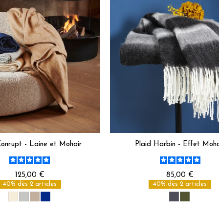
Xonrupt - Laine et Mohair
Plaid Harbin - Effet Moha
125,00 €
85,00 €
-40% dès 2 articles
-40% dès 2 articles