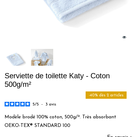
Serviette de toilette Katy - Coton
500g/m²
-40% dès 2 articles
5
/
5
-
3
avis
Modèle brodé 100% coton, 500g/². Très absorbant
OEKO-TEX® STANDARD 100