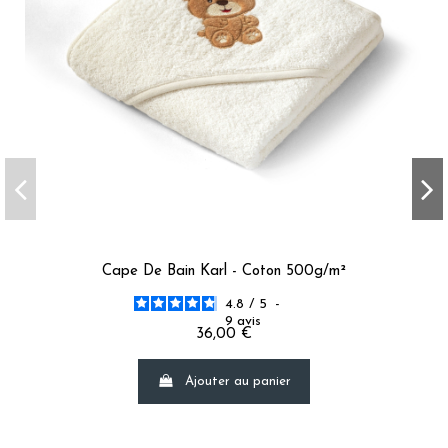
Cape De Bain Karl - Coton 500g/m²
4.8
/
5
-
9
avis
36,00 €
Ajouter au panier