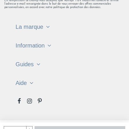
En remplissant ce champ vous acceptez que Valrupt TGV industries collecte et utilise
l’adresse e-mail renseignée dans le but de vous envoyer des offres commerciales
personnalisées, en accord avec notre politique de protection des données.
La marque
Information
Guides
Aide
Français
English