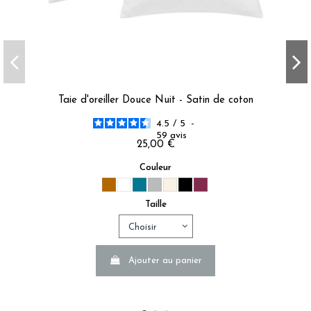
Taie d'oreiller Douce Nuit - Satin de coton
4.5
/
5
-
59
avis
25,00 €
Couleur
Taille
Ajouter au panier