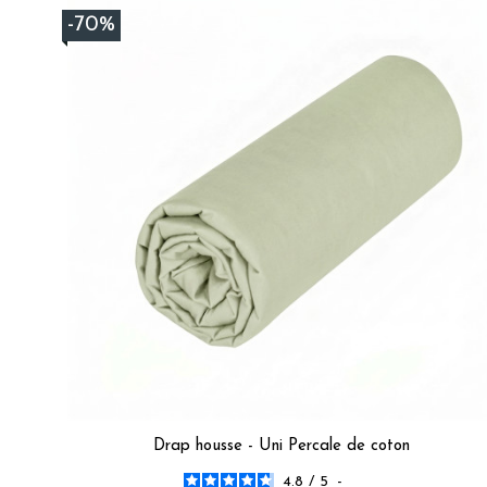
Basé sur
310
avis soumis à un
-70%
contrôle
Voir tous les avis sur ce site
5
étoiles
245
4
étoiles
43
3
étoiles
15
2
étoiles
3
1
étoile
4
Trier les avis
Drap housse - Uni Percale de coton
4.8
/
5
-