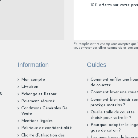
10€ offerts sur votre pre
1
2
3
4
En remplissant ce champ vous acceptez que Va
vous envoyer des offres commerciales personn
Information
Guides
Mon compte
Comment enfiler une hou
de couette
Livraison
Comment laver une couet
 &
Echange et Retour
Comment bien choisir so
Paiement sécurisé
protège matelas ?
Conditions Générales De
Quelle taille de couette
Vente
choisir pour votre lit ?
Mentions légales
Pourquoi adopter le ling
Politique de confidentialité
gaze de coton ?
Charte d’utilisation des
Les avantages du linge e