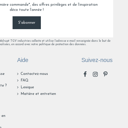
mière commande*, des offres privilèges et de l’inspiration
déco toute l’année !
5
6
62
S'abonner
lrupt TGV industries collecte et utilise l’adresse e-mail renseignée dans le but de
alisées, en accord avec notre politique de protection des données.
Aide
Suivez-nous
sse
Contactez-nous
FAQ
te ?
Lexique
n
Matière et entretien
e en
n