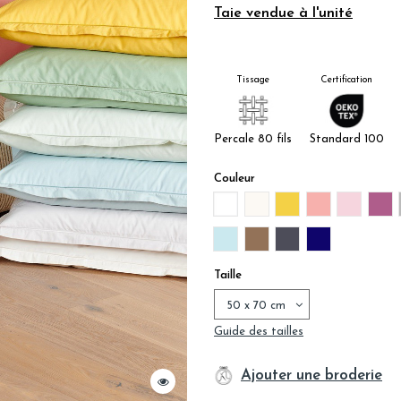
Taie vendue à l'unité
Tissage
Certification
Percale 80 fils
Standard 100
Couleur
BLANC
BEIGE NATUREL
MIEL
BLUSH
ROSE D
PR
HORIZON
CAPPUCCINO
ANTHRACITE
MARINE
Taille
Guide des tailles
Ajouter une broderie