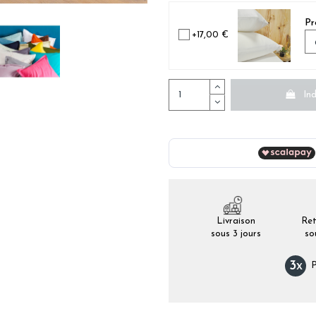
Pr
+17,00 €
Ind
Livraison
Ret
sous 3 jours
so
3
x
P