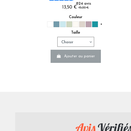
824
avis
13,50 €
45,00 €
Couleur
+
Taille
La taille du bonnet d'un drap housse
Nous conseillons un bonnet mesurant 7 à 10 cm de plus que
Ajouter au panier