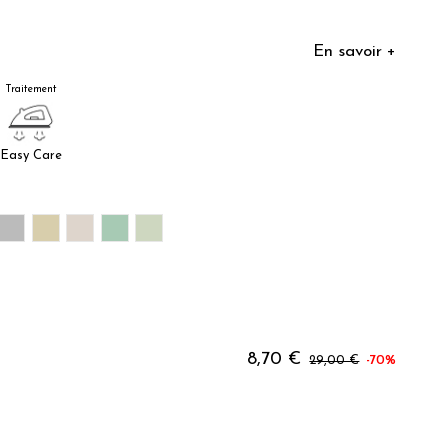
En savoir +
Traitement
Easy Care
RAGEE
UNE
GRIS
BEIGE LIN
GRIS PLATINUM
FOUGERE
MOUSSE
8,70 €
29,00 €
-70%