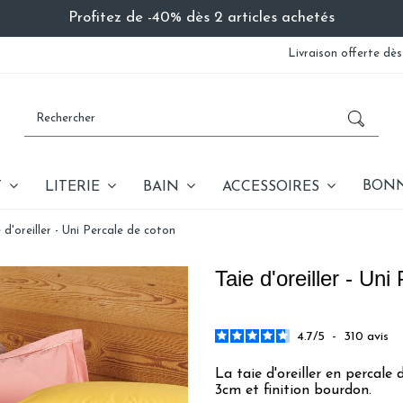
Profitez de -40% dès 2 articles achetés
Livraison offerte dès
BONN
T
LITERIE
BAIN
ACCESSOIRES
 d'oreiller - Uni Percale de coton
Taie d'oreiller - Un
4.7
/
5
-
310
avis
La taie d'oreiller en p
ercale 
3cm et finition bourdon.