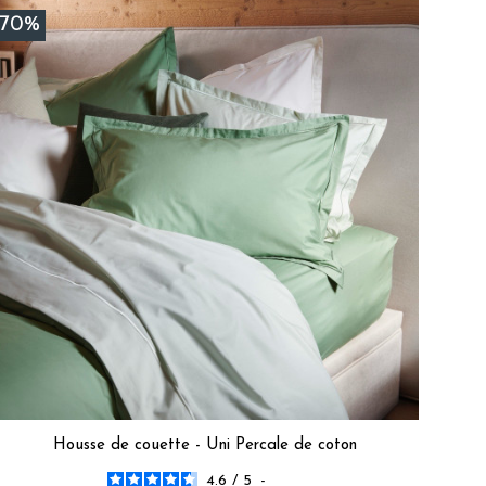
-70%
sommes ravis que votre expérience chez Tradition des 
 dans cette voie.  

ey M.
Housse de couette - Uni Percale de coton
4.6
/
5
-