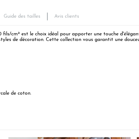
Guide des tailles
Avis clients
80 fils/cm² est le choix idéal pour apporter une touche d'éléga
s styles de décoration. Cette collection vous garantit une douce
cale de coton.
5
/
5
Avis vérifié
....
Avis du
08/08/2026
, suite à une expérience du
23/07/2026
par
Flore