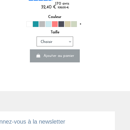
170
avis
32,40 €
108,00 €
 C.
Couleur
+
Taille
Ajouter au panier
n'ai souhaité faire un retour ,
 C.
nez-vous à la newsletter