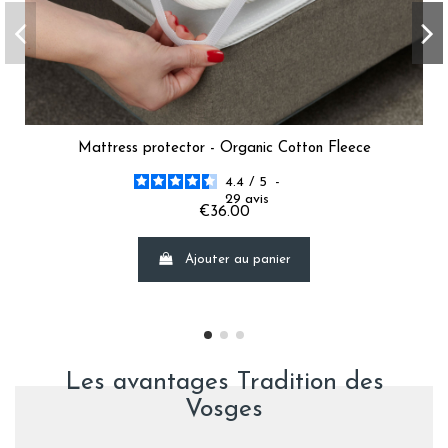
Mattress protector - Organic Cotton Fleece
4.4
/
5
-
29
avis
€36.00
Ajouter au panier
Les avantages Tradition des
Vosges