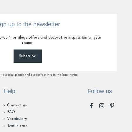
ign up to the newsletter
5
6
20
order*, privilege offers and decorative inspiration all year
round!
Subscribe
purpose, please find our contact info in the legal notice.
Help
Follow us
Contact us
FAQ
Vocabulary
Textile care