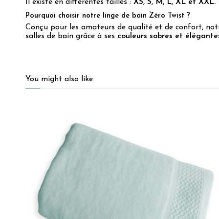
Il existe en différentes tailles :
XS, S, M, L, XL et XXL.
Pourquoi choisir notre linge de bain Zéro Twist ?
Conçu pour les amateurs de qualité et de confort, not
salles de bain grâce à ses
couleurs sobres et élégante
4.7
/
5
You might also like
Basé sur
98
avis soumis à un
contrôle
Voir tous les avis sur ce site
5
étoiles
82
4
étoiles
10
3
étoiles
3
2
étoiles
3
1
étoile
0
Trier les avis