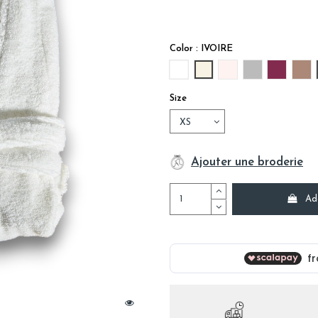
Color : IVOIRE
BLANC
IVOIRE
ROSE PALE
GRIS
PRUNE
VI
Size
Ajouter une broderie
Ad