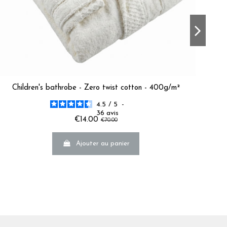
Children's bathrobe - Zero twist cotton - 400g/m²
4.5
/
5
-
36
avis
€14.00
€70.00
de douche, et qui sèche très rapidement aussi !      
LINE D.
Ajouter au panier
 O.