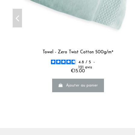
Towel - Zero Twist Cotton 500g/m²
4.8
/
5
-
121
avis
€15.00
Ajouter au panier