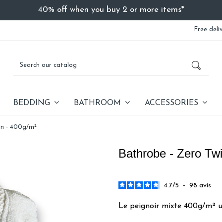
40% off when you buy 2 or more items*
Free deli
BEDDING
BATHROOM
ACCESSORIES
on - 400g/m²
Bathrobe - Zero Twi
4.7
/
5
-
98
avis
Le peignoir mixte 400g/m² u