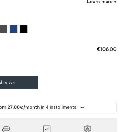
Learn more +
SON
GREY ANTHRACITE
MARINE
BLACK
€108.00
d to cart