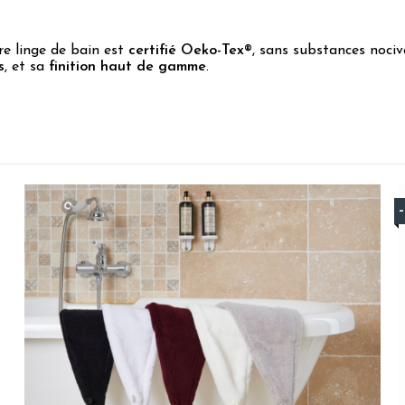
re linge de bain est
certifié Oeko-Tex®
, sans substances nociv
s
, et sa
finition haut de gamme
.
5
/
5
Avis vérifié
Très beau peignoir de très belle qualité
Avis du
02/08/2026
, suite à une expérience du
12/07/2026
par
Chris
Utile
(0)
Signaler
5
/
5
Avis vérifié
conforme
Avis du
29/07/2026
, suite à une expérience du
14/07/2026
par
Chant
Utile
(0)
Signaler