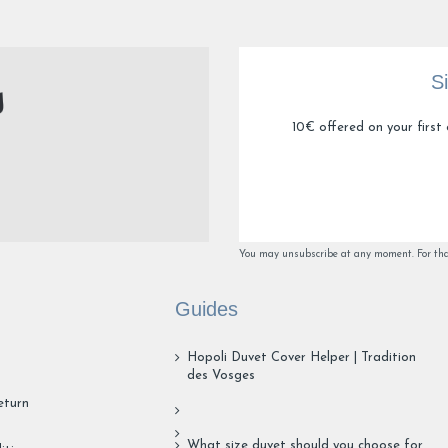
Utile
(0)
Signaler
S
1
2
3
4
10€ offered on your first 
You may unsubscribe at any moment. For that 
Guides
Hopoli Duvet Cover Helper | Tradition
des Vosges
eturn
What size duvet should you choose for