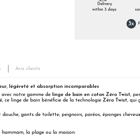
Delivery
within 3 days
so
3
x
P
s
Avis clients
ur, légèreté et absorption incomparables
lu avec notre gamme de
linge de bain en coton Zéro Twist
, pe
, ce linge de bain bénéficie de la technologie
Zéro Twist
, qui
 douche, gants de toilette, peignoirs, paréos, éponges cheveux
le hammam, la plage ou la maison.