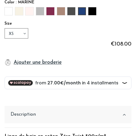
Color : MARINE
BLANC
IVOIRE
ROSE PALE
GRIS
PRUNE
VISON
GREY ANTHRACITE
MARINE
BLACK
Size
€108.00
Ajouter une broderie
Description