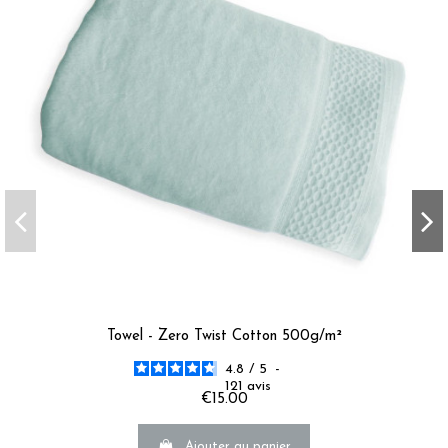
Towel - Zero Twist Cotton 500g/m²
4.8
/
5
-
121
avis
€15.00
Ajouter au panier