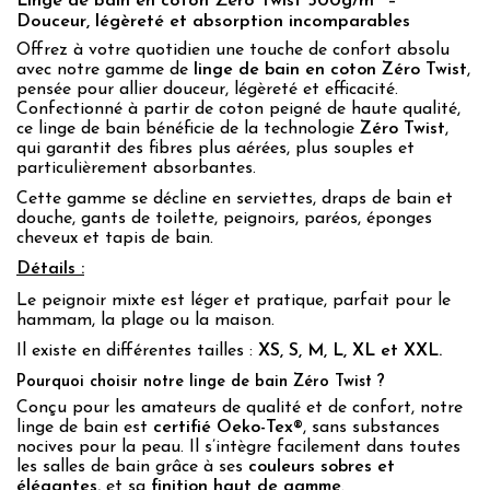
Linge de bain en coton Zéro Twist 500g/m² –
Douceur, légèreté et absorption incomparables
Offrez à votre quotidien une touche de confort absolu
avec notre gamme de
linge de bain en coton Zéro Twist
,
pensée pour allier douceur, légèreté et efficacité.
Confectionné à partir de coton peigné de haute qualité,
ce linge de bain bénéficie de la technologie
Zéro Twist
,
qui garantit des fibres plus aérées, plus souples et
particulièrement absorbantes.
Cette gamme se décline en serviettes, draps de bain et
douche, gants de toilette, peignoirs, paréos, éponges
cheveux et tapis de bain.
Détails :
Le peignoir mixte est léger et pratique, parfait pour le
hammam, la plage ou la maison.
Il existe en différentes tailles :
XS, S, M, L, XL et XXL.
Pourquoi choisir notre linge de bain Zéro Twist ?
Conçu pour les amateurs de qualité et de confort, notre
linge de bain est
certifié Oeko-Tex®
, sans substances
nocives pour la peau. Il s’intègre facilement dans toutes
les salles de bain grâce à ses
couleurs sobres et
élégantes
, et sa
finition haut de gamme
.