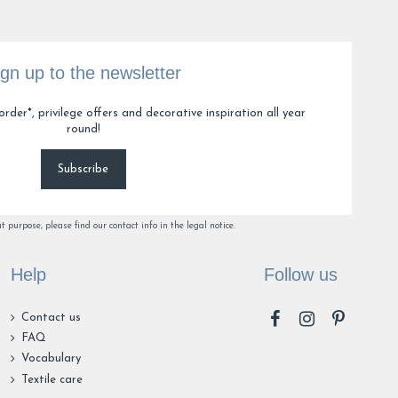
ign up to the newsletter
5
6
20
order*, privilege offers and decorative inspiration all year
round!
Subscribe
purpose, please find our contact info in the legal notice.
Help
Follow us
Contact us
FAQ
Vocabulary
Textile care