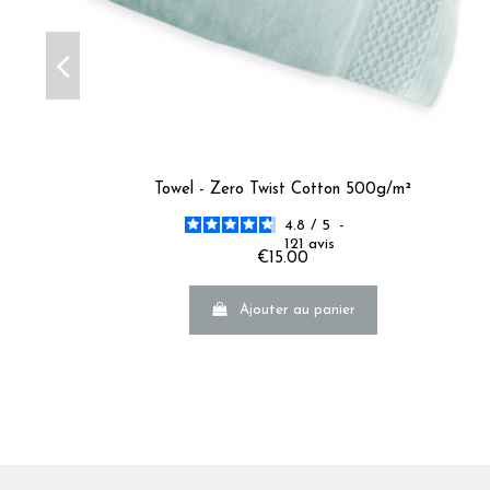
Towel - Zero Twist Cotton 500g/m²
4.8
/
5
-
121
avis
€15.00
Ajouter au panier