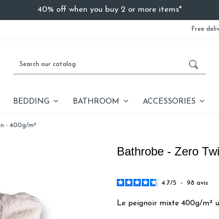
40% off when you buy 2 or more items*
Free deli
BEDDING
BATHROOM
ACCESSORIES
on - 400g/m²
Bathrobe - Zero Twi
4.7
/
5
-
98
avis
Le peignoir mixte 400g/m² u