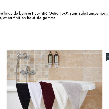
re linge de bain est
certifié Oeko-Tex®
, sans substances nociv
s
, et sa
finition haut de gamme
.
5
/
5
Avis vérifié
Très beau peignoir de très belle qualité
Avis du
02/08/2026
, suite à une expérience du
12/07/2026
par
Chris
Utile
(0)
Signaler
5
/
5
Avis vérifié
conforme
Avis du
29/07/2026
, suite à une expérience du
14/07/2026
par
Chant
Utile
(0)
Signaler