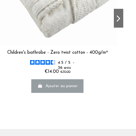
Children's bathrobe - Zero twist cotton - 400g/m²
4.5
/
5
-
36
avis
€14.00
€70.00
de douche, et qui sèche très rapidement aussi !      
LINE D.
Ajouter au panier
 O.