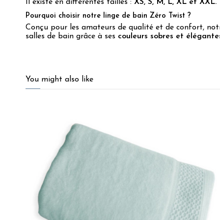
Il existe en différentes tailles :
XS, S, M, L, XL et XXL.
Pourquoi choisir notre linge de bain Zéro Twist ?
Conçu pour les amateurs de qualité et de confort, not
salles de bain grâce à ses
couleurs sobres et élégante
4.7
/
5
You might also like
Basé sur
98
avis soumis à un
contrôle
Voir tous les avis sur ce site
5
étoiles
82
4
étoiles
10
3
étoiles
3
2
étoiles
3
1
étoile
0
Trier les avis