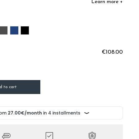
Learn more +
SON
GREY ANTHRACITE
MARINE
BLACK
€108.00
d to cart