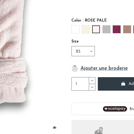
Color : ROSE PALE
BLANC
IVOIRE
ROSE PALE
GRIS
PRUNE
VI
Size
Ajouter une broderie
Ad