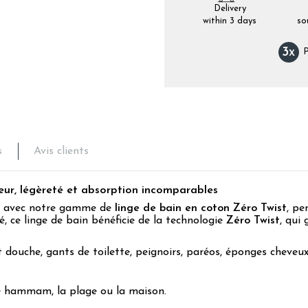
Delivery
within 3 days
so
3
x
P
s
Avis clients
ur, légèreté et absorption incomparables
lu avec notre gamme de
linge de bain en coton Zéro Twist
, pe
, ce linge de bain bénéficie de la technologie
Zéro Twist
, qui
 douche, gants de toilette, peignoirs, paréos, éponges cheveux
le hammam, la plage ou la maison.