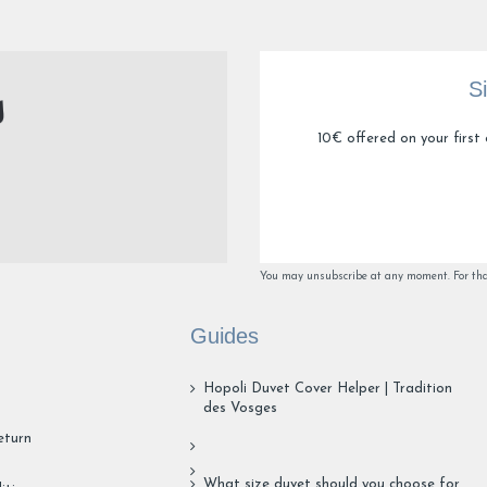
Utile
(0)
Signaler
S
1
2
3
4
10€ offered on your first 
You may unsubscribe at any moment. For that 
Guides
Hopoli Duvet Cover Helper | Tradition
des Vosges
eturn
What size duvet should you choose for