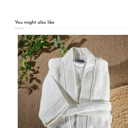
4.5
/
5
You might also like
Basé sur
36
avis soumis à un
contrôle
Voir tous les avis sur ce site
5
étoiles
26
4
étoiles
3
3
étoiles
5
2
étoiles
2
1
étoile
0
Trier les avis