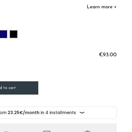
Learn more +
DY
UPE
NAVY BLUE
BLACK
€93.00
d to cart