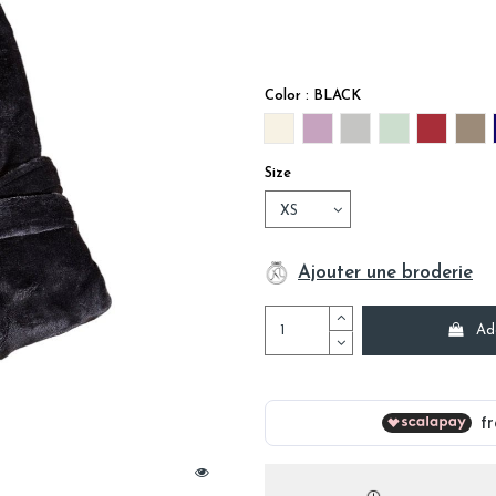
Color : BLACK
IVOIRE
LILAS
PERLE
SAUGE
BURGUN
TA
Size
Ajouter une broderie
Ad