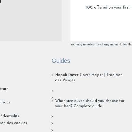
Utile
(0)
Signaler
10€ offered on your first 
Réponse de
traditiondesvosges.com
Bonjour,

Nous sommes désolés d'apprendre que ce peignoir ne répo
modèle souhaité. Votre retour est précieux et nous prend
N'hésitez pas à nous contacter si vous avez besoin d'aide 
You may unsubscribe at any moment. For that 
mieux.

Cordialement.

Guides
L’équipe traditiondesvosges
Hopoli Duvet Cover Helper | Tradition
des Vosges
1
2
3
4
eturn
What size duvet should you choose for
itions
your bed? Complete guide
fidentialité
tion des cookies