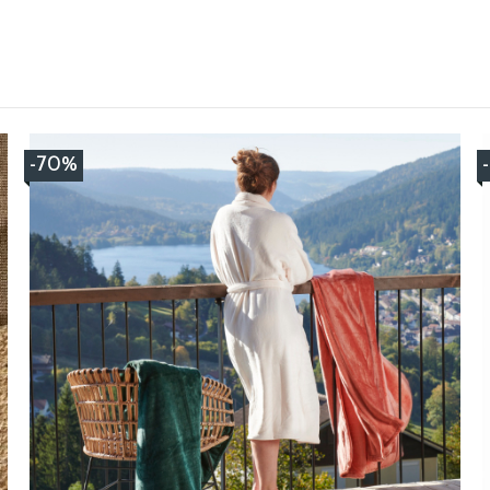
3
/
5
Avis vérifié
J'espérais un peignoir plus épais.
Avis du
06/05/2026
, suite à une expérience du
23/04/2026
par
Laeti
-70%
Utile
(0)
Signaler
5
/
5
Avis vérifié
J’ai pris un peignoir beaucoup trop grand mais tant pis. La qualit
Avis du
15/04/2026
, suite à une expérience du
28/03/2026
par
Thierr
Utile
(0)
Signaler
5
/
5
Avis vérifié
Article conforme à la description