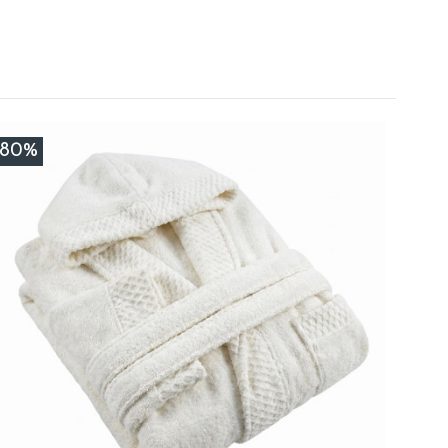
tia P.
-80%
é est là.
y D.