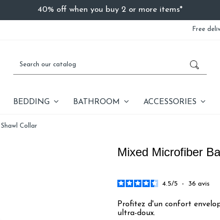
40% off when you buy 2 or more items*
Free deli
BEDDING
BATHROOM
ACCESSORIES
 Shawl Collar
Mixed Microfiber Ba
4.5
/
5
-
36
avis
Profitez d'un confort envelop
ultra-doux.