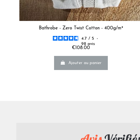
Bathrobe - Zero Twist Cotton - 400g/m²
4.7
/
5
-
98
avis
€108.00
Ajouter au panier