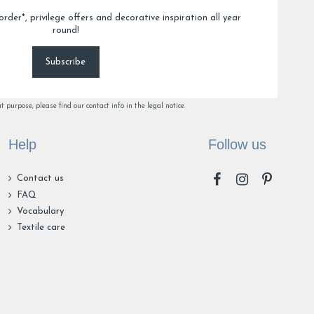
order*, privilege offers and decorative inspiration all year
round!
Subscribe
nd pas à vos attentes et que vous n'avez pas trouvé le 
raons en compte vos remarques concernant les dimensions. 
pour choisir un peignoir de bain qui vous conviendrait 
purpose, please find our contact info in the legal notice.
Help
Follow us
Contact us
FAQ
5
6
8
Vocabulary
Textile care