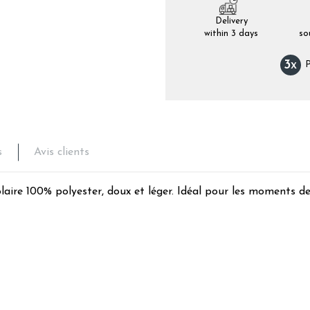
Delivery
within 3 days
so
3
x
P
s
Avis clients
aire 100% polyester, doux et léger. Idéal pour les moments de 