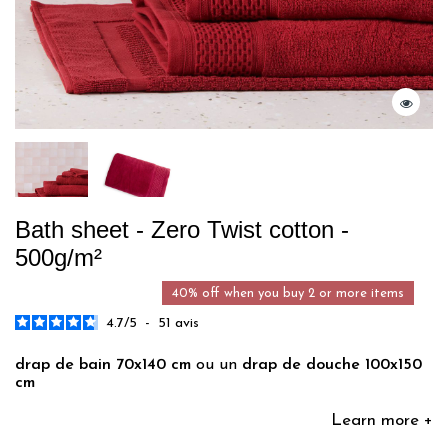
Bath sheet - Zero Twist cotton -
500g/m²
40% off when you buy 2 or more items
4.7
/
5
-
51
avis
drap de bain 70x140 cm
ou un
drap de douche 100x150
cm
Learn more +