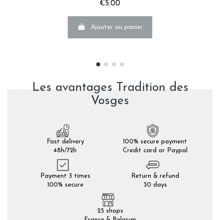
€5.00
Ajouter au panier
Les avantages Tradition des
Vosges
Fast delivery
100% secure payment
48h/72h
Credit card or Paypal
Payment 3 times
Return & refund
100% secure
30 days
25 shops
France & Belgium