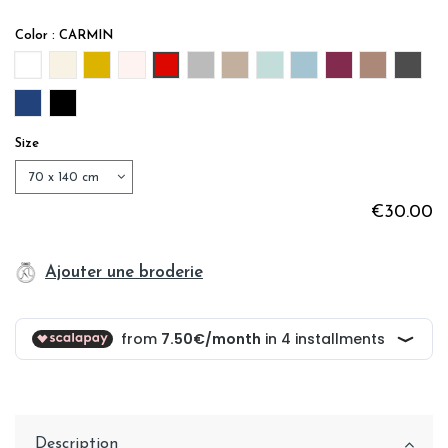
Color : CARMIN
BLANC
IVOIRE
MOUTARDE
ROSE PALE
CARMIN
GRIS
LIN
MENTHE
BLEU ACIER
PRUNE
VISON
GREY
MARINE
BLACK
Size
€30.00
Ajouter une broderie
Description