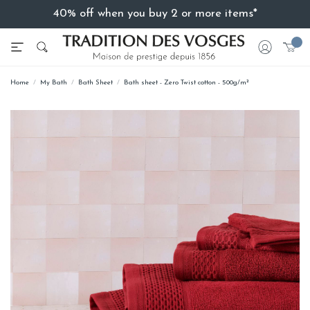
40% off when you buy 2 or more items*
Home
My Bath
Bath Sheet
Bath sheet - Zero Twist cotton - 500g/m²