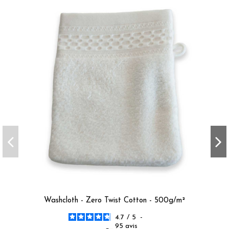
Washcloth - Zero Twist Cotton - 500g/m²
4.7
/
5
-
95
avis