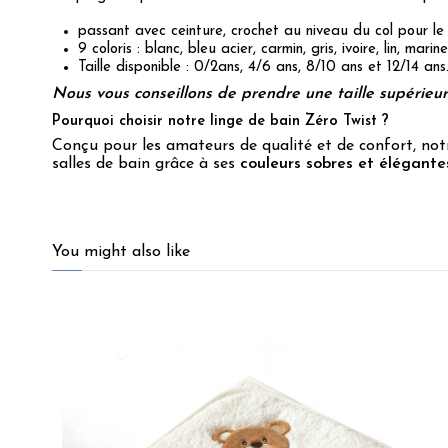
passant avec ceinture, crochet au niveau du col pour le
9 coloris : blanc, bleu acier, carmin, gris, ivoire, lin, marin
Taille disponible : 0/2ans, 4/6 ans, 8/10 ans et 12/14 ans
Nous vous conseillons de prendre une taille supérieure 
Pourquoi choisir notre linge de bain Zéro Twist ?
Conçu pour les amateurs de qualité et de confort, not
salles de bain grâce à ses
couleurs sobres et élégante
4.5
/
5
You might also like
Basé sur
37
avis soumis à un
contrôle
Voir tous les avis sur ce site
5
étoiles
29
4
étoiles
2
3
étoiles
3