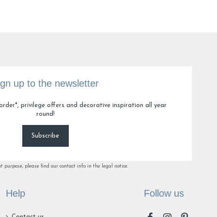
nce J.
ign up to the newsletter
order*, privilege offers and decorative inspiration all year
round!
es
 A.
Subscribe
purpose, please find our contact info in the legal notice.
5
6
8
Help
Follow us
Contact us