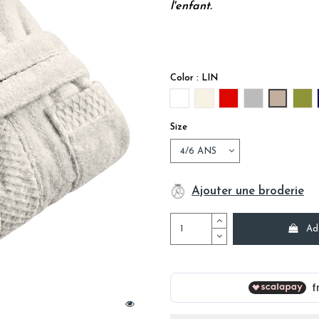
l'enfant.
Color : LIN
BLANC
IVOIRE
CARMIN
GRIS
LIN
OL
Size
Ajouter une broderie
Ad