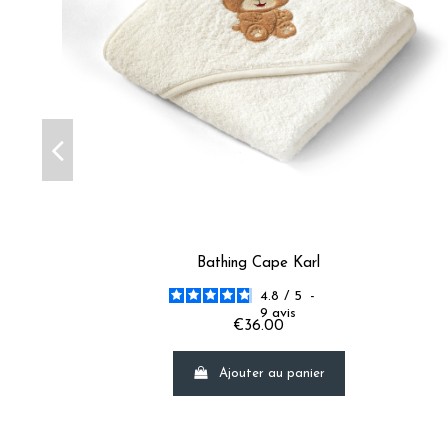
2
étoiles
1
1
étoile
2
Trier les avis
Bathing Cape Karl
4.8
/
5
-
9
avis
€36.00
Ajouter au panier