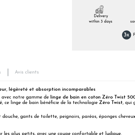
Delivery
within 3 days
so
3
x
P
s
Avis clients
ur, légèreté et absorption incomparables
lu avec notre gamme de
linge de bain en coton Zéro Twist 50
, ce linge de bain bénéficie de la technologie
Zéro Twist
, qui
 douche, gants de toilette, peignoirs, paréos, éponges cheveux
 les plus petits, avec une coupe confortable et ludique.