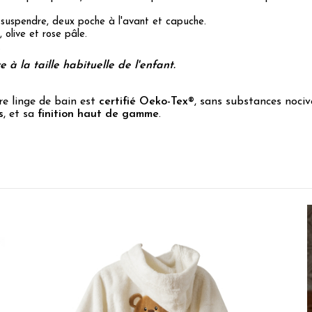
 suspendre, deux poche à l'avant et capuche.
e, olive et rose pâle.
.
à la taille habituelle de l'enfant.
re linge de bain est
certifié Oeko-Tex®
, sans substances nociv
s
, et sa
finition haut de gamme
.
5
/
5
Avis vérifié
Parfait, couleur magnifique, mon fils l’adore
Avis du
08/08/2026
, suite à une expérience du
18/07/2026
par
Charl
Utile
(0)
Signaler
1
/
5
Avis vérifié
Première commande
