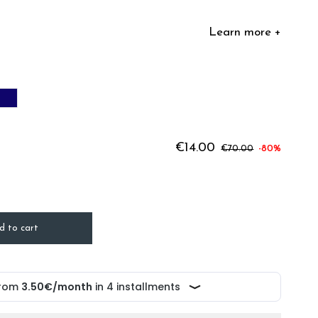
Learn more +
IVE
NAVY BLUE
€14.00
€70.00
-80%
d to cart