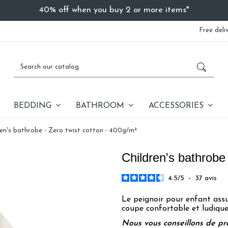
40% off when you buy 2 or more items*
Free deli
BEDDING
BATHROOM
ACCESSORIES
ren's bathrobe - Zero twist cotton - 400g/m²
Children's bathrobe 
4.5
/
5
-
37
avis
Le peignoir pour enfant assu
coupe confortable et ludique
Nous vous conseillons de pre