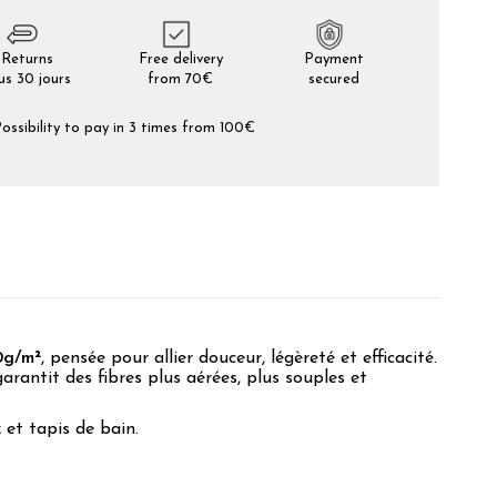
Returns
Free delivery
Payment
us 30 jours
from 70€
secured
ossibility to pay in 3 times from 100€
0g/m²
, pensée pour allier douceur, légèreté et efficacité.
 garantit des fibres plus aérées, plus souples et
 et tapis de bain.