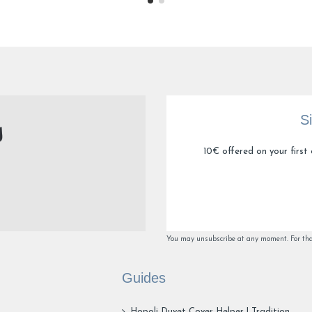
5
/
5
Avis vérifié
Très doux et bien fini
Avis du
24/07/2026
, suite à une expérience du
06/07/2026
par
Flore
Utile
(0)
Signaler
S
4
/
5
Avis vérifié
10€ offered on your first 
8. Matière pas exceptionnelle par rapport à d’autres moins chèr
Avis du
08/07/2026
, suite à une expérience du
21/06/2026
par
Linda
Utile
(0)
Signaler
You may unsubscribe at any moment. For that 
1
2
3
4
Guides
Hopoli Duvet Cover Helper | Tradition