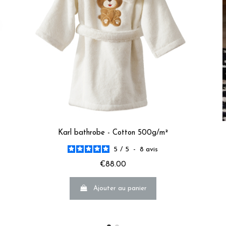
Qualité très décevante par rapport au prix et la renommée de l
Pas mal de fils dépassaient déjà du peignoir pour un produit neu
Avis du
29/07/2026
, suite à une expérience du
12/07/2026
par
J.D.
Utile
(0)
Signaler
Réponse de
traditiondesvosges.com
Bonjour,  

Nous sommes vraiment désolés que votre expérience n'ait p
Merci d'avoir partagé votre ressenti, cela nous aide à nous
Bien cordialement.

L’équipe traditiondesvosges
Karl bathrobe - Cotton 500g/m²
5
5
/
5
-
8
avis
/
5
Avis vérifié
€88.00
Beau peignoir
Avis du
24/07/2026
, suite à une expérience du
05/07/2026
par
Karin
Ajouter au panier
Utile
(0)
Signaler