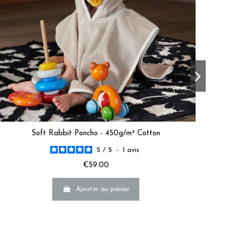
a marque

f c’est décevant
as été à la hauteur de vos attentes.  

 améliorer.  

Soft Rabbit Poncho - 450g/m² Cotton
5
/
5
-
1
avis
€59.00
e B.
Ajouter au panier