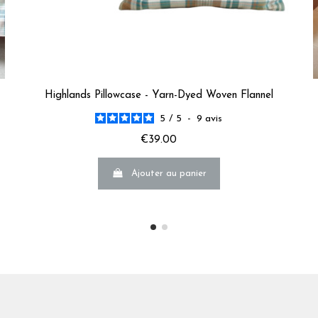
Highlands Pillowcase - Yarn-Dyed Woven Flannel
5
/
5
-
9
avis
€39.00
Ajouter au panier