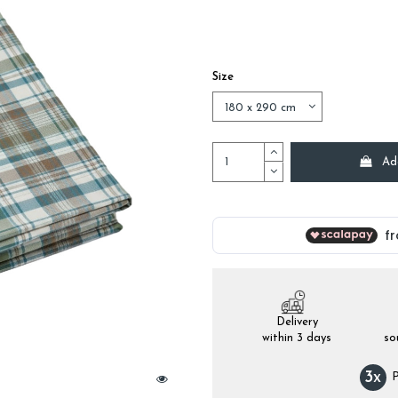
Size
Ad
Delivery
within 3 days
so
3
x
P