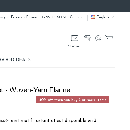
very
in France - Phone : 03 29 23 60 51 -
Contact
English
10€ offered!
GOOD DEALS
et - Woven-Yarn Flannel
40% off when you buy 2 or more items
issé-teint motif tartant et est disponible en 3