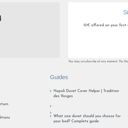
S
10€ offered on your first 
You may unsubscribe at any moment. For that 
Guides
Hopoli Duvet Cover Helper | Tradition
des Vosges
eturn
What size duvet should you choose for
itions
your bed? Complete guide