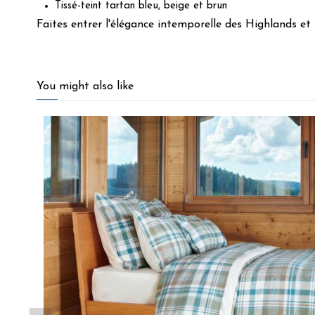
Tissé-teint tartan bleu, beige et brun
Faites entrer l'élégance intemporelle des Highlands et
5
/
5
You might also like
Basé sur
2
avis soumis à un
contrôle
Voir tous les avis sur ce site
5
étoiles
2
4
étoiles
0
3
étoiles
0
2
étoiles
0
1
étoile
0
Trier les avis