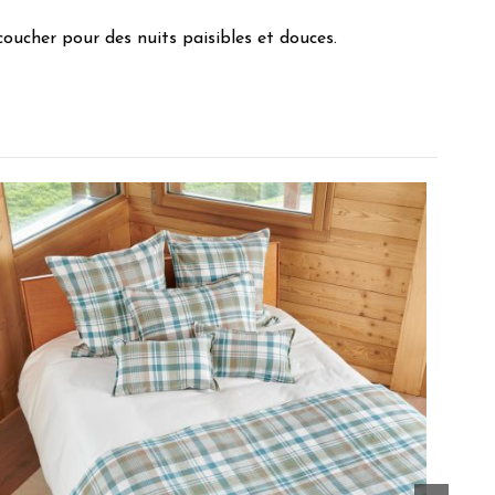
coucher pour des nuits paisibles et douces.
ian L.
URE N.
1