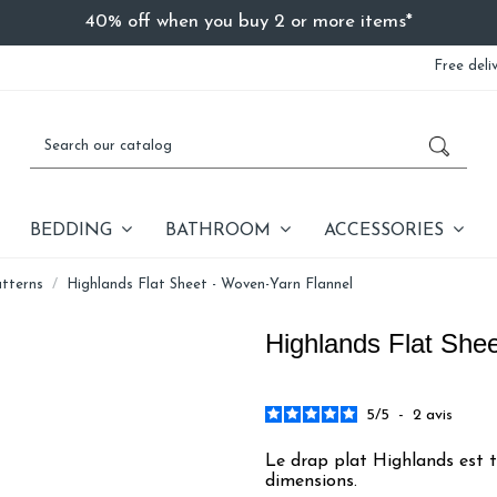
40% off when you buy 2 or more items*
Free deli
BEDDING
BATHROOM
ACCESSORIES
atterns
Highlands Flat Sheet - Woven-Yarn Flannel
Highlands Flat She
5
/
5
-
2
avis
Le drap plat Highlands est t
dimensions.