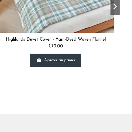
Highlands Duvet Cover - Yarn-Dyed Woven Flannel
H
€79.00
Ajouter au panier