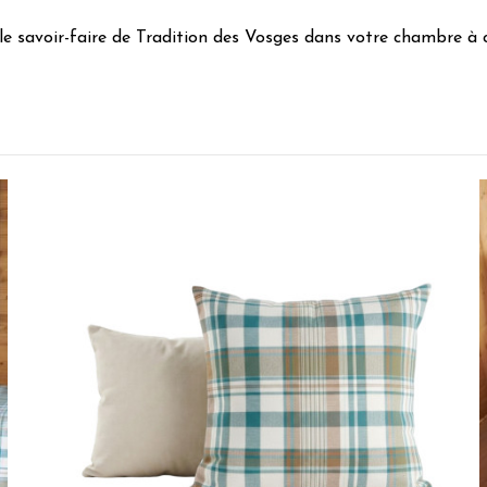
 le savoir-faire de Tradition des Vosges dans votre chambre à 
5
/
5
Avis vérifié
correspond à l'attente
Avis du
27/01/2026
, suite à une expérience du
09/01/2026
par
Christ
Utile
(0)
Signaler
5
/
5
Avis vérifié
Drap très chaud
Avis du
10/01/2026
, suite à une expérience du
25/12/2025
par
BONNA
Utile
(0)
Signaler