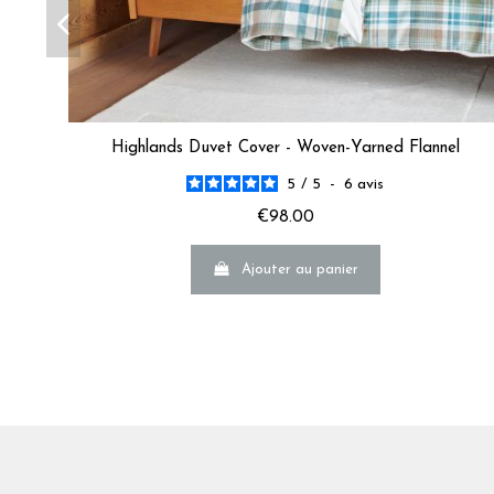
Highlands Duvet Cover - Woven-Yarned Flannel
5
/
5
-
6
avis
€98.00
Ajouter au panier