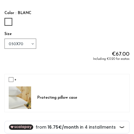
Color : BLANC
BLANC
Size
€67.00
Including €0.20 for ecotax
+
Protecting pillow case