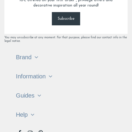
10€ offered on your first order*, privilege offers and
decorative inspiration all year round!
Subscribe
You may unsubscribe at any moment. For that purpose, please find our contact info in the
legal notice.
Brand
Information
Guides
Help