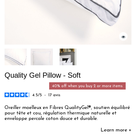
Quality Gel Pillow - Soft
40% off when you buy 2 or more items
4.5
/
5
-
17
avis
Oreiller moelleux en Fibres QualityGel®, soutien équilibré
pour tête et cou, régulation thermique naturelle et
enveloppe percale coton douce et durable.
Learn more +