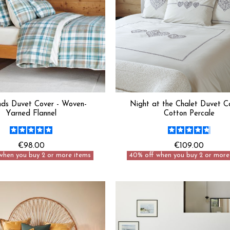
nds Duvet Cover - Woven-
Night at the Chalet Duvet C
Yarned Flannel
Cotton Percale
€98.00
€109.00
when you buy 2 or more items
40% off when you buy 2 or more