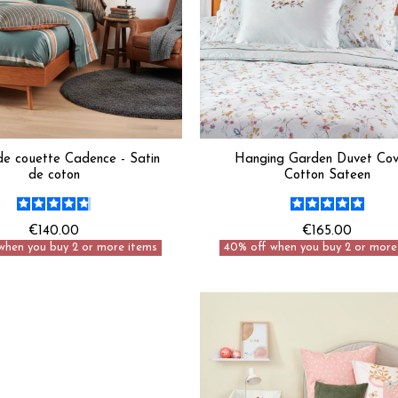
e couette Cadence - Satin
Hanging Garden Duvet Cov
de coton
Cotton Sateen
€140.00
€165.00
when you buy 2 or more items
40% off when you buy 2 or more