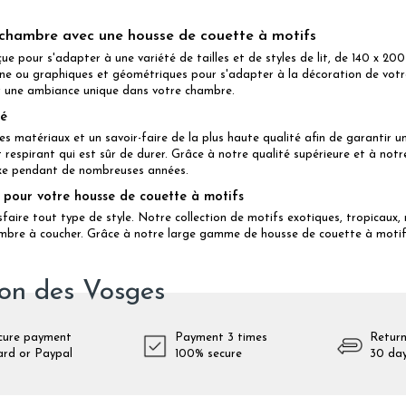
 chambre avec une housse de couette à motifs
ue pour s'adapter à une variété de tailles et de styles de lit, de 140 x 2
ne ou graphiques et géométriques pour s'adapter à la décoration de votr
éer une ambiance unique dans votre chambre.
té
matériaux et un savoir-faire de la plus haute qualité afin de garantir un 
 respirant qui est sûr de durer. Grâce à notre qualité supérieure et à notr
uxe pendant de nombreuses années.
e pour votre housse de couette à motifs
aire tout type de style. Notre collection de motifs exotiques, tropicaux
mbre à coucher. Grâce à notre large gamme de housse de couette à motifs
ion des Vosges
cure payment
Payment 3 times
Return
ard or Paypal
100% secure
30 da