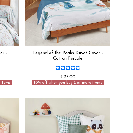
er -
Legend of the Peaks Duvet Cover -
Cotton Percale
€95.00
 items
40% off when you buy 2 or more items