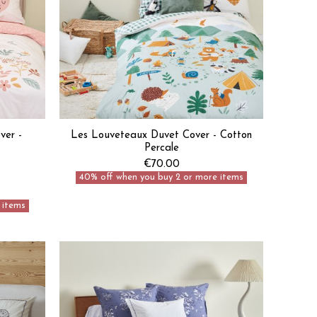
ver -
Les Louveteaux Duvet Cover - Cotton
Percale
€70.00
40% off when you buy 2 or more items
 items