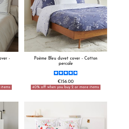
over -
Poème Bleu duvet cover - Cotton
percale
€156.00
 items
40% off when you buy 2 or more items