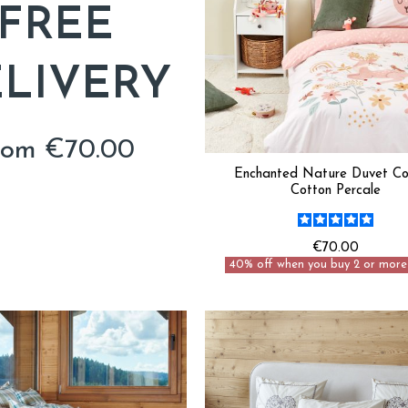
FREE
LIVERY
rom €70.00
Enchanted Nature Duvet Co
Cotton Percale
€70.00
40% off when you buy 2 or more