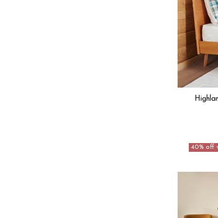
Highla
40% off 