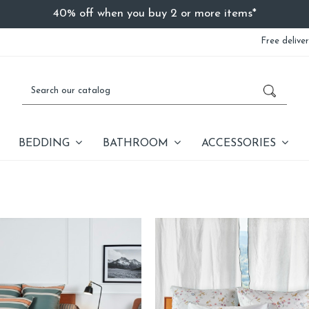
40% off when you buy 2 or more items*
Free delive
BEDDING
BATHROOM
ACCESSORIES