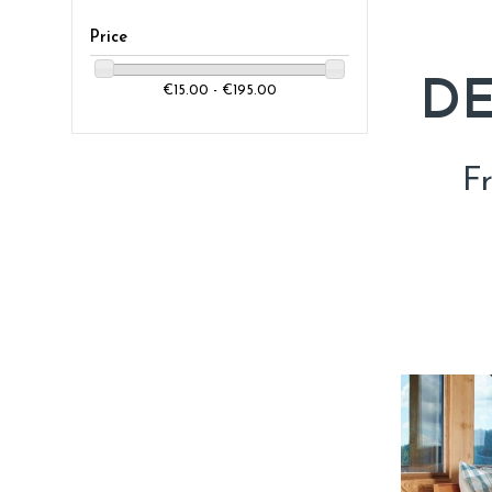
Price
DE
€15.00 - €195.00
F