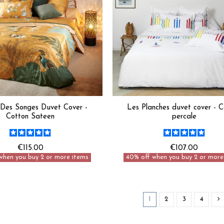
n Des Songes Duvet Cover -
Les Planches duvet cover - C
Cotton Sateen
percale
€115.00
€107.00
when you buy 2 or more items
40% off when you buy 2 or more
1
2
3
4