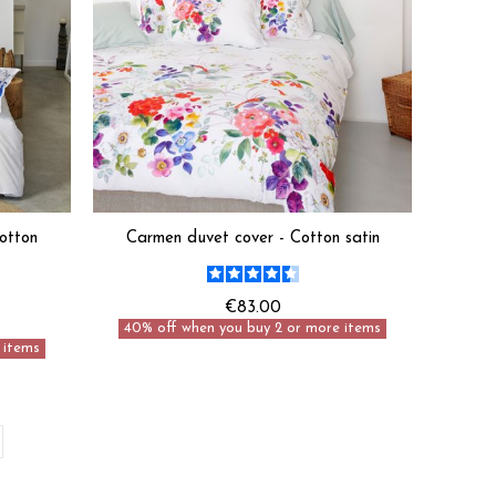
otton
Carmen duvet cover - Cotton satin
€83.00
40% off when you buy 2 or more items
 items