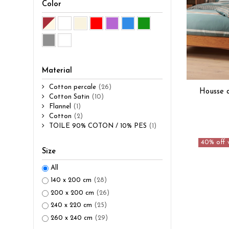
Color
Material
Cotton percale
(26)
Housse d
Cotton Satin
(10)
Flannel
(1)
Cotton
(2)
TOILE 90% COTON / 10% PES
(1)
40% off 
Size
All
140 x 200 cm
(28)
200 x 200 cm
(26)
240 x 220 cm
(25)
260 x 240 cm
(29)