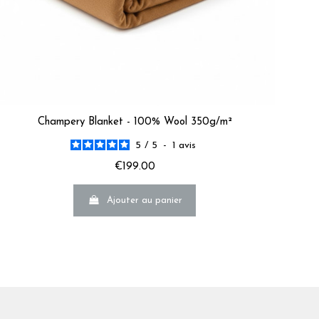
Champery Blanket - 100% Wool 350g/m²
5
/
5
-
1
avis
€199.00
Ajouter au panier