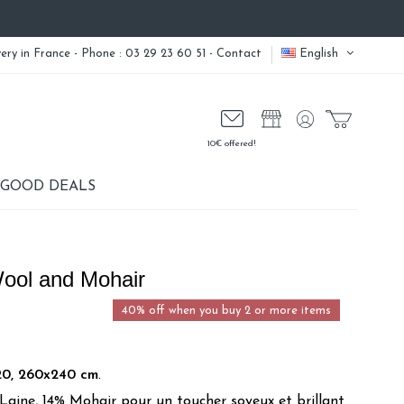
very
in France - Phone : 03 29 23 60 51 -
Contact
English
10€ offered!
GOOD DEALS
Wool and Mohair
40% off when you buy 2 or more items
20, 260x240 cm
.
aine, 14% Mohair pour un toucher soyeux et brillant