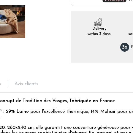
Delivery
within 3 days
so
3
x
P
s
Avis clients
onrupt
de Tradition des Vosges,
fabriquée en France
m²
:
59% Laine
pour l'excellence thermique,
14% Mohair
pour un
.
20, 260x240 cm
, elle garantit une couverture généreuse pour v