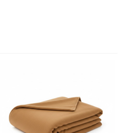
us indiquez.
C.
1