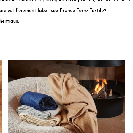
 dans les nuances sophistiquées d'
abysse
, lin, naturel et perle
.
ture est fièrement
labellisée France Terre Textile®.
hentique.
4
/
5
Avis vérifié
Les dimensions sont très bonnes pour les dimensions de lit que vo
Avis du
16/11/2025
, suite à une expérience du
31/10/2025
par
Eveline 
Utile
(0)
Signaler