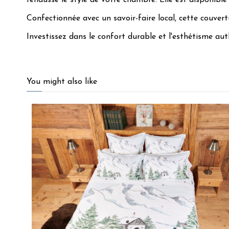
rehausse le style de votre chambre. Elle est disponible
Confectionnée avec un savoir-faire local, cette couver
Investissez dans le confort durable et l'esthétisme aut
4
/
5
You might also like
Basé sur
1
avis soumis à un
contrôle
Voir tous les avis sur ce site
5
étoiles
0
4
étoiles
1
3
étoiles
0
2
étoiles
0
1
étoile
0
Trier les avis