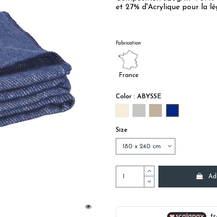
et 27% d'Acrylique pour la lég
Fabrication
France
Color : ABYSSE
NATUREL
PERLE
LIN
ABYSSE
Size
Ad