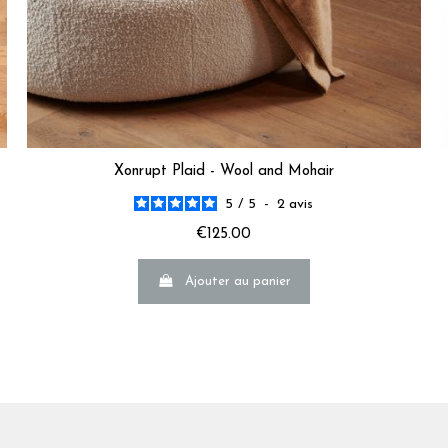
Xonrupt Plaid - Wool and Mohair
5
/
5
-
2
avis
€125.00
Ajouter au panier