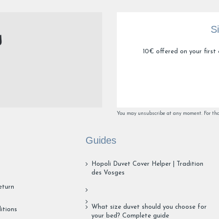
S
10€ offered on your first 
You may unsubscribe at any moment. For that 
Guides
Hopoli Duvet Cover Helper | Tradition
des Vosges
eturn
What size duvet should you choose for
itions
your bed? Complete guide