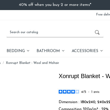
40% off when you buy 2 or more items*
Free deli
BEDDING
BATHROOM
ACCESSORIES
s
Xonrupt Blanket - Wool and Mohair
Xonrupt Blanket - 
4
/
5
-
1
avis
Dimension :
180x240, 240x2
Composition 320g/m² : 59% L