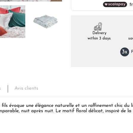
Delivery
within 3 days
so
3
x
P
s
Avis clients
fils évoque une élégance naturelle et un raffinement chic du li
arable, nuit après nuit. Le motif floral délicat, inspiré de 