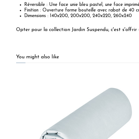
Réversible : Une face unie bleu pastel, une face imprimé
Finition : Ouverture forme bouteille avec rabat de 40 
Dimensions : 140x200, 200x200, 240x220, 260x240
Opter pour la collection Jardin Suspendu, c'est s'offrir 
5
/
5
You might also like
Basé sur
2
avis soumis à un
contrôle
Voir tous les avis sur ce site
5
étoiles
2
4
étoiles
0
3
étoiles
0
2
étoiles
0
1
étoile
0
Trier les avis