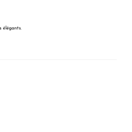
s élégants.
. Et le rendu est impeccable. Le rapport qualité/prix est correct.
 D.
 F.