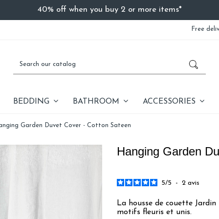
40% off when you buy 2 or more items*
Free deli
BEDDING
BATHROOM
ACCESSORIES
anging Garden Duvet Cover - Cotton Sateen
Hanging Garden Duv
5
/
5
-
2
avis
La housse de couette Jardin 
motifs fleuris et unis.