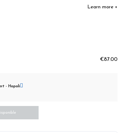
Learn more +
€87.00
ert - Hopoli
isponible