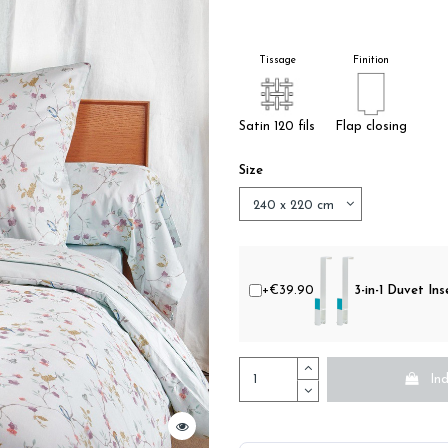
Tissage
Finition
Satin 120 fils
Flap closing
Size
+€39.90
3-in-1 Duvet Ins
Ind