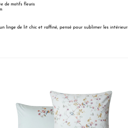
e de motifs fleuris
cm
un linge de lit chic et raffiné, pensé pour sublimer les intérieur
5
/
5
Avis vérifié
La housse de couette est très belle, le satin est de bonne qualité
Avis du
18/03/2026
, suite à une expérience du
28/02/2026
par
Joelle
Utile
(0)
Signaler
5
/
5
Avis vérifié
Superbe belle qualité de satin de coton
Avis du
03/03/2026
, suite à une expérience du
16/02/2026
par
Linda
Utile
(0)
Signaler