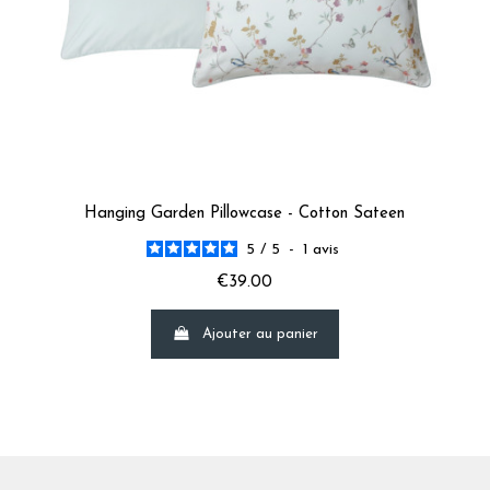
Hanging Garden Pillowcase - Cotton Sateen
5
/
5
-
1
avis
€39.00
Ajouter au panier