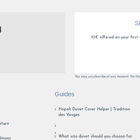
S
10€ offered on your first 
You may unsubscribe at any moment. For that 
Guides
Hopoli Duvet Cover Helper | Tradition
des Vosges
eturn
What size duvet should you choose for
itions