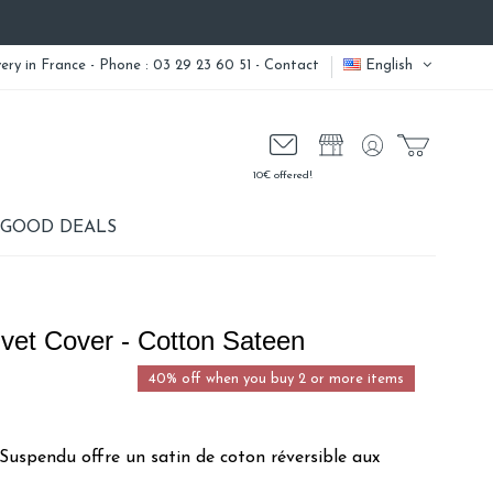
very
in France - Phone : 03 29 23 60 51 -
Contact
English
10€ offered!
GOOD DEALS
et Cover - Cotton Sateen
40% off when you buy 2 or more items
Suspendu offre un satin de coton réversible aux