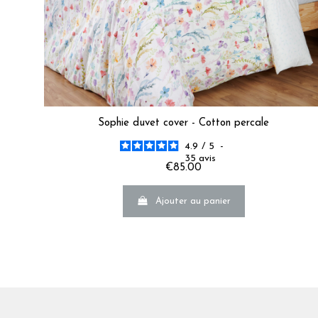
Sophie duvet cover - Cotton percale
4.9
/
5
-
35
avis
€85.00
Ajouter au panier