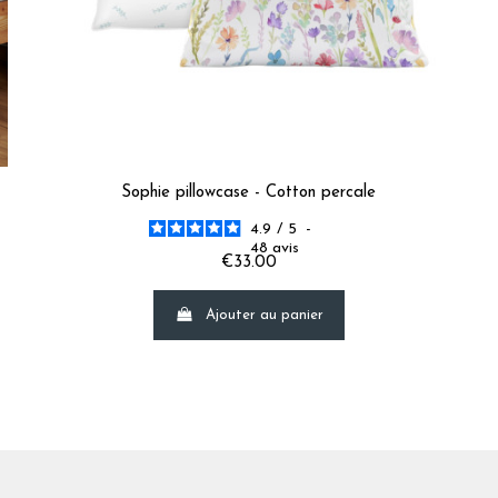
5
/
5
Avis vérifié
Ras.
Avis du
10/07/2026
, suite à une expérience du
25/06/2026
par
Chris
Utile
(0)
Signaler
Sophie pillowcase - Cotton percale
5
/
5
4.9
/
5
-
Avis vérifié
48
avis
€33.00
Parfait
Avis du
30/06/2026
, suite à une expérience du
10/06/2026
par
Marti
Ajouter au panier
Utile
(0)
Signaler
5
/
5
Avis vérifié
RAS conforme à mon attente
Avis du
25/03/2026
, suite à une expérience du
05/03/2026
par
Evely