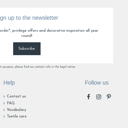
ign up to the newsletter
3
4
5
order*, privilege offers and decorative inspiration all year
round!
Subscribe
purpose, please find our contact info in the legal notice.
Help
Follow us
Contact us
FAQ
Vocabulary
Textile care