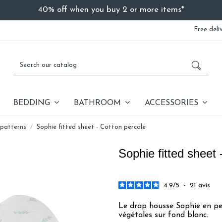
40% off when you buy 2 or more items*
Free deli
BEDDING
BATHROOM
ACCESSORIES
 patterns
Sophie fitted sheet - Cotton percale
Sophie fitted sheet 
4.9
/
5
-
21
avis
Le drap housse Sophie en per
végétales sur fond blanc.