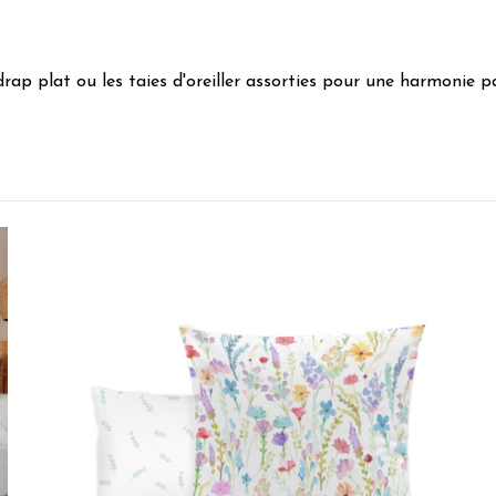
rap plat ou les taies d'oreiller assorties pour une harmonie 
5
/
5
Avis vérifié
maintenant j'ai la parure complète.
Avis du
02/08/2026
, suite à une expérience du
16/07/2026
par
Hélèn
Utile
(0)
Signaler
5
/
5
Avis vérifié
Super coordonné
Avis du
12/07/2026
, suite à une expérience du
29/06/2026
par
Suzan
Utile
(0)
Signaler