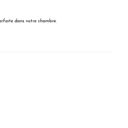
parfaite dans votre chambre.
e M.
a L.