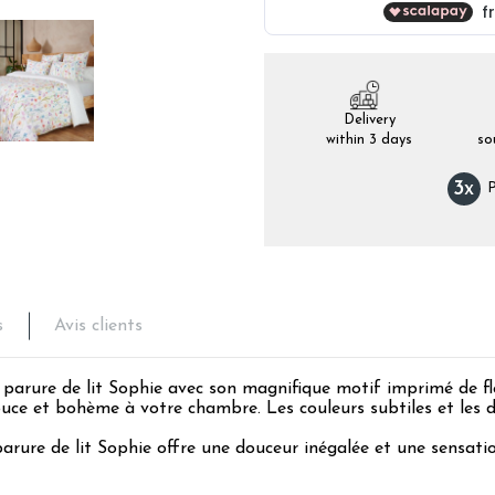
Delivery
within 3 days
so
3
x
P
s
Avis clients
parure de lit Sophie avec son magnifique motif imprimé de fl
e et bohème à votre chambre. Les couleurs subtiles et les de
parure de lit Sophie offre une douceur inégalée et une sensati