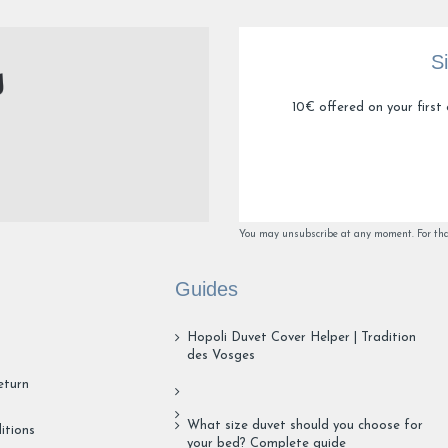
Utile
(0)
Signaler
S
1
2
10€ offered on your first 
You may unsubscribe at any moment. For that 
Guides
Hopoli Duvet Cover Helper | Tradition
des Vosges
eturn
What size duvet should you choose for
itions
your bed? Complete guide