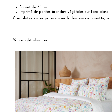
Bonnet de 35 cm
Imprimé de petites branches végétales sur fond blanc
Complétez votre parure avec la housse de couette, le d
4.9
/
5
You might also like
Basé sur
21
avis soumis à un
contrôle
Voir tous les avis sur ce site
5
étoiles
19
4
étoiles
2
3
étoiles
0
2
étoiles
0
1
étoile
0
Trier les avis