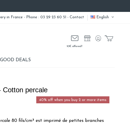
very
in France - Phone : 03 29 23 60 51 -
Contact
English
10€ offered!
GOOD DEALS
- Cotton percale
40% off when you buy 2 or more items
cale 80 fils/cm² est imprimé de petites branches