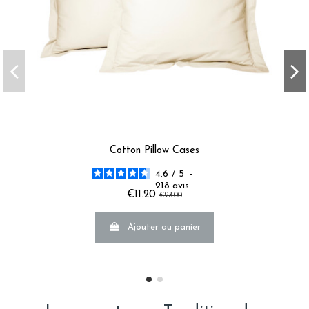
Cotton Pillow Cases
4.6
/
5
-
218
avis
€11.20
€28.00
Ajouter au panier