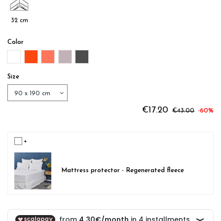
32 cm
Color
BLANC
RED CAPUCINE
ORANGE CLEMENTINE
PARME
GREY ANTHRACITE
Size
€17.20
€43.00
-60%
+
Mattress protector - Regenerated fleece