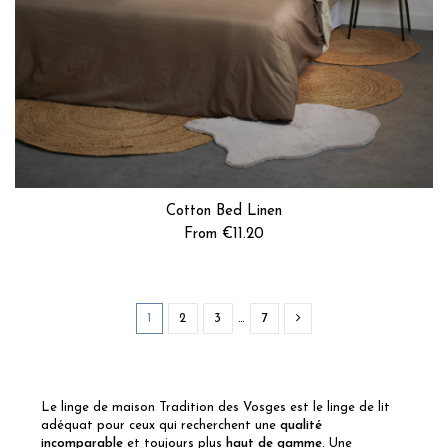
Cotton Bed Linen
From €11.20
1
2
3
…
7
Le linge de maison Tradition des Vosges est le linge de lit
adéquat pour ceux qui recherchent une
qualité
incomparable
et toujours plus
haut de gamme
. U
ne