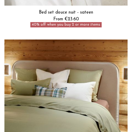
Bed set douce nuit - sateen
From €23.60
40% off when you buy 2 or more items