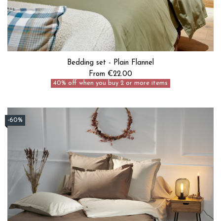
Bedding set - Plain Flannel
From €22.00
40% off when you buy 2 or more items
-60%