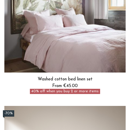
Washed cotton bed linen set
From €45.00
40% off when you buy 2 or more items
-70%