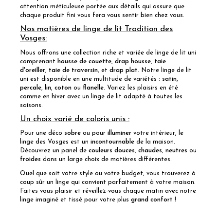
attention méticuleuse portée aux détails qui assure que
chaque produit fini vous fera vous sentir bien chez vous.
Nos matières de linge de lit Tradition des
Vosges:
Nous offrons une collection riche et variée de linge de lit uni
comprenant
housse de couette
,
drap housse
,
taie
d'oreiller
,
taie de traversin
, et
drap plat
. Notre linge de lit
uni est disponible en une multitude de variétés :
satin
,
percale
,
lin
,
coton
ou
flanelle
. Variez les plaisirs en été
comme en hiver avec un linge de lit adapté à toutes les
saisons.
Un choix varié de coloris unis :
Pour une déco
sobre
ou pour
illuminer
votre intérieur, le
linge des Vosges est un
incontournable
de la maison.
Découvrez un panel de
couleurs douces
,
chaudes
,
neutres
ou
froides
dans un large choix de matières différentes.
Quel que soit votre style ou votre budget, vous trouverez à
coup sûr un linge qui convient parfaitement à votre maison.
Faites vous plaisir et réveillez-vous chaque matin avec notre
linge imaginé et tissé pour votre plus
grand confort
!