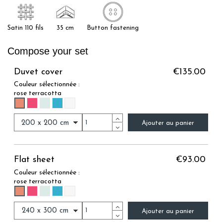
Satin 110 fils
35 cm
Button fastening
Compose your set
Duvet cover
€135.00
Couleur sélectionnée :
rose terracotta
ROSE TERRACOTTA
FRAMBOISE
BLEU TILLEUL
BLEU CEDRE
LIN BEIGE
Ajouter au panier
Flat sheet
€93.00
Couleur sélectionnée :
rose terracotta
ROSE TERRACOTTA
FRAMBOISE
BLEU TILLEUL
BLEU CEDRE
LIN BEIGE
Ajouter au panier