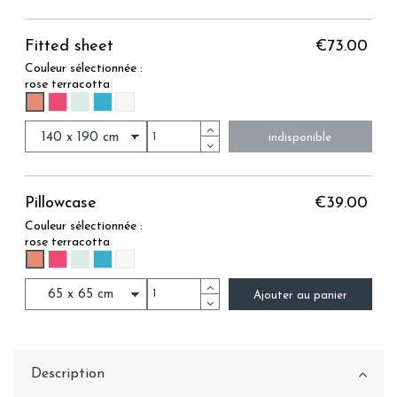
Fitted sheet
€73.00
Couleur sélectionnée :
rose terracotta
ROSE TERRACOTTA
FRAMBOISE
BLEU TILLEUL
BLEU CEDRE
LIN BEIGE
indisponible
Pillowcase
€39.00
Couleur sélectionnée :
rose terracotta
ROSE TERRACOTTA
FRAMBOISE
BLEU TILLEUL
BLEU CEDRE
LIN BEIGE
Ajouter au panier
Description