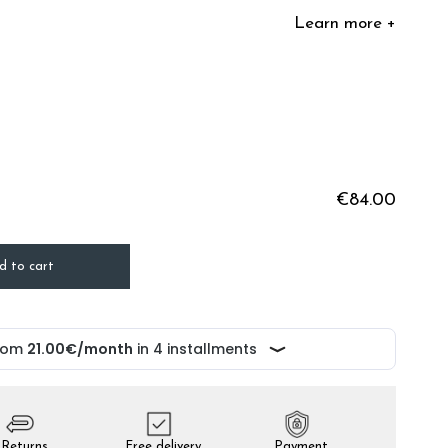
Learn more +
€84.00
d to cart
Returns
Free delivery
Payment