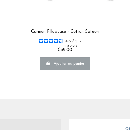
Excellente qualité / très doux
Avis du
04/06/2026
, suite à une expérience du
19/05/2026
par
Anton
Utile
(0)
Signaler
Carmen Pillowcase - Cotton Sateen
5
/
5
4.6
/
5
-
Avis vérifié
19
avis
€39.00
Joli motif
Avis du
29/05/2026
, suite à une expérience du
11/05/2026
par
Manoel
Ajouter au panier
Utile
(0)
Signaler
5
/
5
Avis vérifié
Agréable
Avis du
25/03/2026
, suite à une expérience du
07/03/2026
par
Carol
Utile
(0)
Signaler
S