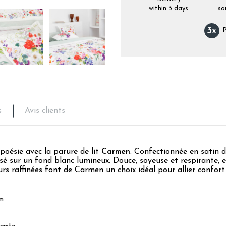
within 3 days
so
3
x
P
s
Avis clients
poésie avec la parure de lit
Carmen
. Confectionnée en satin d
osé sur un fond blanc lumineux. Douce, soyeuse et respirante,
eurs raffinées font de Carmen un choix idéal pour allier confort
m