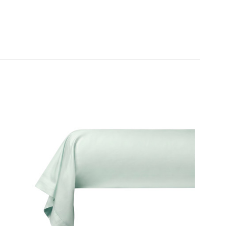
 recommande à 100/100
ne G.
ine M.