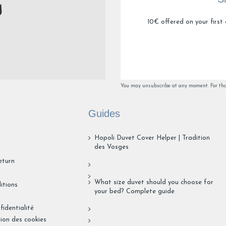
1
10€ offered on your first 
You may unsubscribe at any moment. For that 
Guides
Hopoli Duvet Cover Helper | Tradition
des Vosges
eturn
What size duvet should you choose for
itions
your bed? Complete guide
fidentialité
tion des cookies