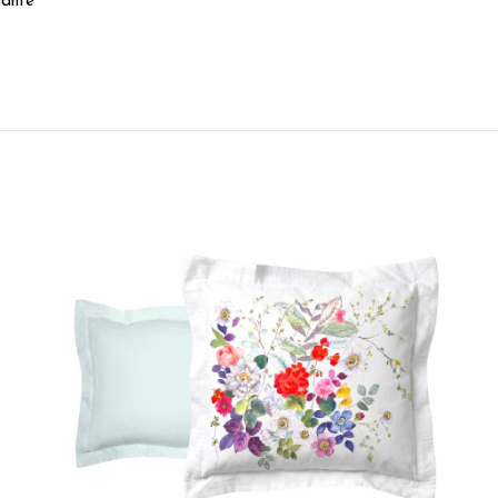
gante
5
/
5
Avis vérifié
Superbe drap en satin de coton, super agréable au toucher. Je
Avis du
24/07/2026
, suite à une expérience du
04/07/2026
par
Vivia
Utile
(0)
Signaler
5
/
5
Avis vérifié
C'est exactement ce que je désirais. C'est très beau
Avis du
30/06/2026
, suite à une expérience du
03/06/2026
par
Mart
Utile
(0)
Signaler
5
/
5
Avis vérifié