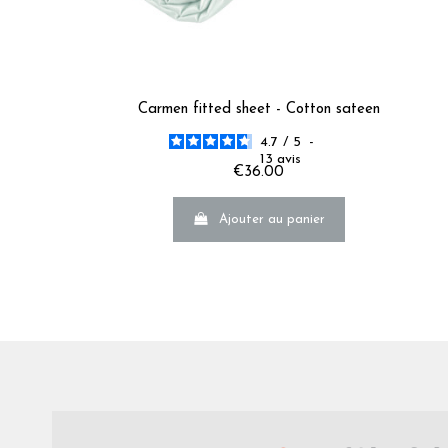
Carmen fitted sheet - Cotton sateen
4.7
/
5
-
13
avis
€36.00
Ajouter au panier