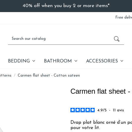
40% off when you buy 2 or more items*
Free deli
BEDDING
BATHROOM
ACCESSORIES
atterns
Carmen flat sheet - Cotton sateen
Carmen flat sheet -
4.9
/
5
-
11
avis
Drap plat blanc orné d’un pa
pour votre lit.