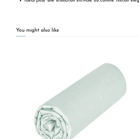
Idéal pour une utilisation estivale ou comme finition élé
4.9
/
5
You might also like
Basé sur
11
avis soumis à un
contrôle
Voir tous les avis sur ce site
5
étoiles
10
4
étoiles
1
3
étoiles
0
2
étoiles
0
1
étoile
0
Trier les avis