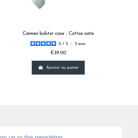
u-Maria M.
Carmen bolster case - Cotton satin
5
/
5
-
3
avis
€39.00
le D.
Ajouter au panier
e D.
ign up to the newsletter