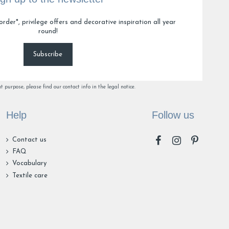
2
3
order*, privilege offers and decorative inspiration all year
round!
Subscribe
purpose, please find our contact info in the legal notice.
Help
Follow us
Contact us
FAQ
Vocabulary
Textile care