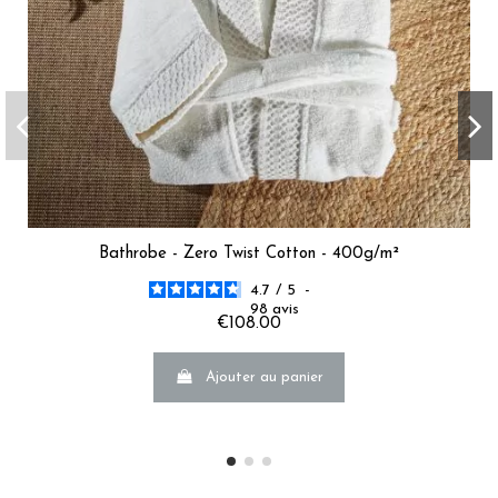
Bathrobe - Zero Twist Cotton - 400g/m²
4.7
/
5
-
98
avis
€108.00
Ajouter au panier