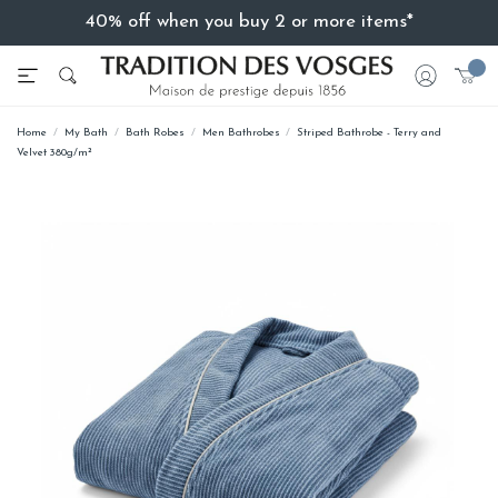
40% off when you buy 2 or more items*
Home
My Bath
Bath Robes
Men Bathrobes
Striped Bathrobe - Terry and
Velvet 380g/m²