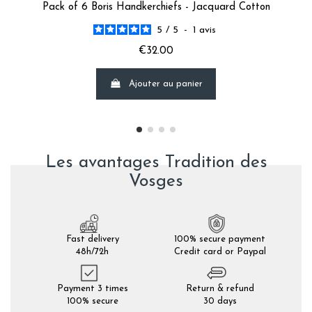
Pack of 6 Boris Handkerchiefs - Jacquard Cotton
5
/
5
-
1
avis
€32.00
Ajouter au panier
Les avantages Tradition des
Vosges
Fast delivery
100% secure payment
48h/72h
Credit card or Paypal
Payment 3 times
Return & refund
100% secure
30 days