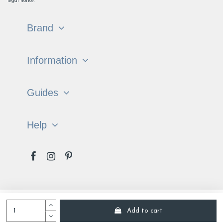
legal notice.
Brand
Information
Guides
Help
Français
English
Add to cart