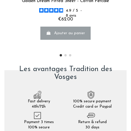
Golden Dream Fitted Sheet - Cotton Percale
4.9
/
5
-
8
avis
€62.00
Ajouter au panier
Les avantages Tradition des
Vosges
Fast delivery
100% secure payment
48h/72h
Credit card or Paypal
Payment 3 times
Return & refund
100% secure
30 days