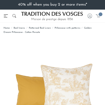
40% off when you buy 2 or more items*
Home
Bed linens
Patterned Bed Linen
Pillowcase with patterns
Golden
Dream Pillowcase - Cotton Percale