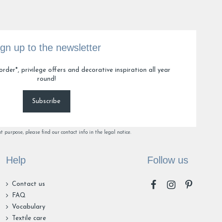
n P.
ign up to the newsletter
5
6
44
order*, privilege offers and decorative inspiration all year
round!
Subscribe
purpose, please find our contact info in the legal notice.
Help
Follow us
Contact us
FAQ
Vocabulary
Textile care