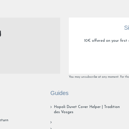
Taie de bonne qualité merci
Avis du
23/01/2026
, suite à une expérience du
28/12/2025
par
Lauree
Utile
(0)
Signaler
S
1
2
3
4
10€ offered on your first 
You may unsubscribe at any moment. For that 
Guides
Hopoli Duvet Cover Helper | Tradition
des Vosges
eturn