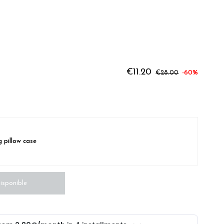
STIC
€11.20
€28.00
-60%
 pillow case
isponible