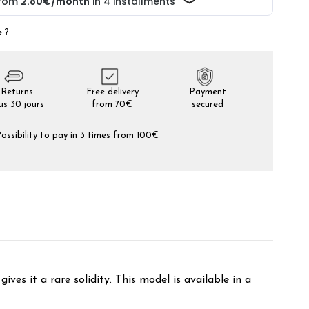
e ?
Returns
Free delivery
Payment
us 30 jours
from 70€
secured
ossibility to pay in 3 times from 100€
es it a rare solidity. This model is available in a