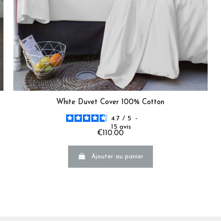
5
/
5
Avis vérifié
Très belle qualité
Avis du
15/02/2026
, suite à une expérience du
29/01/2026
par
Jean-M
Utile
(0)
Signaler
White Duvet Cover 100% Cotton
5
/
5
4.7
/
5
-
Avis vérifié
15
avis
€110.00
Ras.
Avis du
15/02/2026
, suite à une expérience du
24/01/2026
par
Gérard
Ajouter au panier
Utile
(0)
Signaler
5
/
5
Avis vérifié