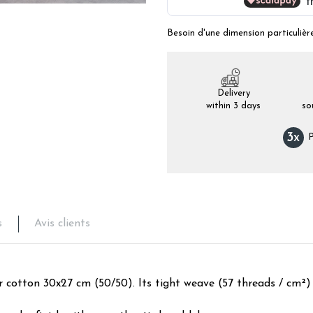
Besoin d'une dimension particulièr
Delivery
within 3 days
so
3
x
P
s
Avis clients
cotton 30x27 cm (50/50). Its tight weave (57 threads / cm²) giv