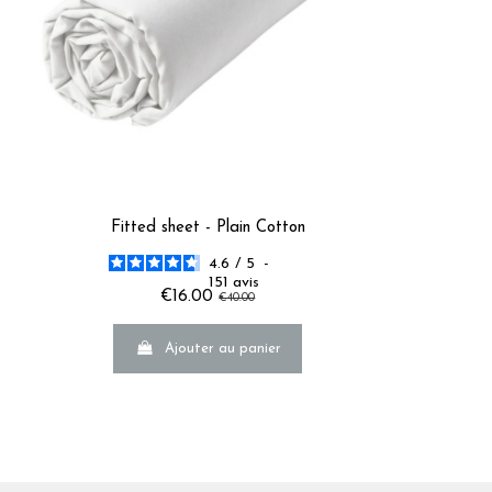
arie V.
Fitted sheet - Plain Cotton
4.6
/
5
-
151
avis
€16.00
€40.00
 S.
Ajouter au panier