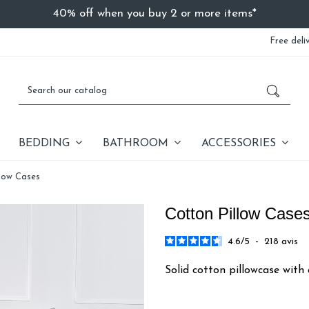
40% off when you buy 2 or more items*
Free deli
BEDDING
BATHROOM
ACCESSORIES
low Cases
Cotton Pillow Case
4.6
/
5
-
218
avis
Solid cotton pillowcase wit