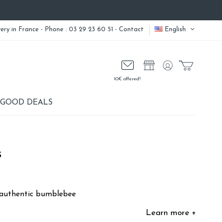
very
in France - Phone : 03 29 23 60 51 -
Contact
English
10€ offered!
GOOD DEALS
s
h authentic bumblebee
Learn more +