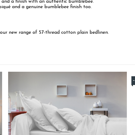
 and a finish with an authentic bumblebee.
piqué and a genuine bumblebee finish too.
 our new range of 57-thread cotton plain bedlinen.
5
/
5
Avis vérifié
très belle couleur.
Avis du
11/04/2026
, suite à une expérience du
25/03/2026
par
Annie 
Utile
(0)
Signaler
5
/
5
Avis vérifié
Doux au toucher
Avis du
18/03/2026
, suite à une expérience du
05/03/2026
par
Malak
Utile
(0)
Signaler