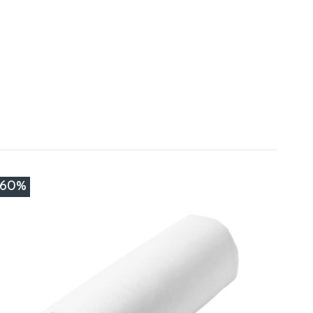
F.
-60%
e K.