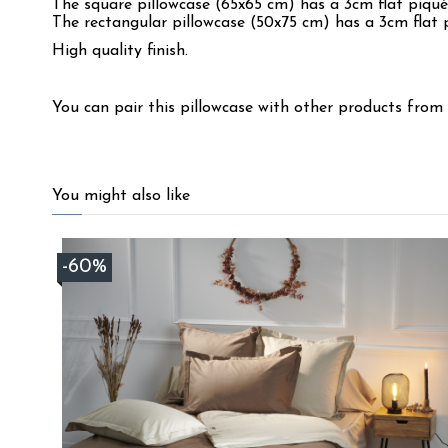
The square pillowcase (65x65 cm) has a 3cm flat piqué
The rectangular pillowcase (50x75 cm) has a 3cm flat 
High quality finish.
You can pair this pillowcase with other products from
4.6
/
5
You might also like
Basé sur
218
avis soumis à un
-60%
contrôle
Voir tous les avis sur ce site
5
étoiles
166
4
étoiles
32
3
étoiles
9
2
étoiles
3
1
étoile
8