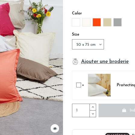
Color
BLANC
NATURAL BEIGE
RED CAPUCINE
LINEN BEIGE
GREY MA
Size
Ajouter une broderie
+
Protecting
Ind