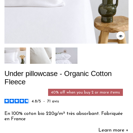
Under pillowcase - Organic Cotton
Fleece
40% off when you buy 2 or more items
4.8
/
5
-
71
avis
En 100% coton bio 220g/m² très absorbant. Fabriquée
en France
Learn more +