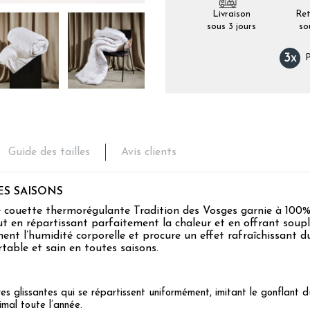
Livraison
Ret
sous 3 jours
so
3
x
P
Guide des tailles
Avis clients
ES SAISONS
te couette thermorégulante Tradition des Vosges garnie à 100% 
ut en répartissant parfaitement la chaleur et en offrant soupl
ement l’humidité corporelle et procure un effet rafraîchissant
table et sain en toutes saisons.
res glissantes qui se répartissent uniformément, imitant le gonflant
mal toute l’année.