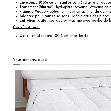
Enveloppe 100% coton sanforisé
: résistante et douce
Traitement Siluran®
: hydrophile, favorise l’évacuation
Piquage Vague / Sologne
: maintien optimal du garnis
Adaptée pour toutes saisons
: idéale dans des pièces 
Entretien facile
: séchage en machine avec boules de lava
Certifications :
Oeko-Tex
Standard 100 Confiance Textile
4.8
/
5
Vous aimerez aussi
Basé sur
78
avis soumis à un
contrôle
Voir tous les avis sur ce site
5
étoiles
67
4
étoiles
7
3
étoiles
4
2
étoiles
0