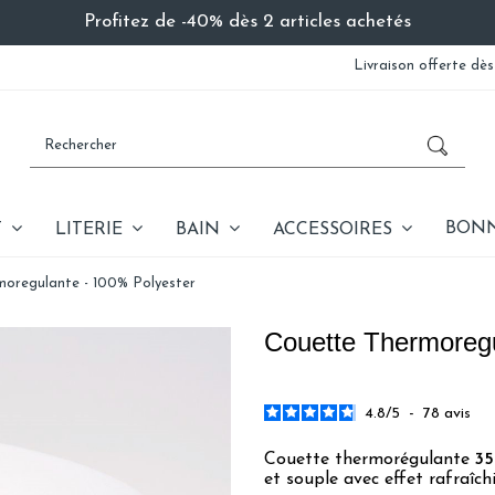
Profitez de -40% dès 2 articles achetés
Livraison offerte dès
BONN
T
LITERIE
BAIN
ACCESSOIRES
oregulante - 100% Polyester
Couette Thermoregu
4.8
/
5
-
78
avis
Couette thermorégulante
35
et souple avec effet rafraîc