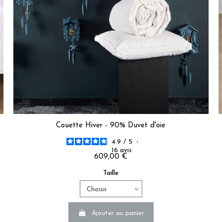
Avis du
02/08/2026
, suite à une expérience du
12/07/2026
par
Sophi
Utile
(0)
Signaler
5
/
5
Avis vérifié
Ras.
Avis du
10/07/2026
, suite à une expérience du
25/06/2026
par
Chris
Utile
(0)
Signaler
Couette Hiver - 90% Duvet d'oie
5
/
5
4.9
/
5
-
Avis vérifié
16
avis
609,00 €
couette d'excellente qualité.

très bon rapport qualité/prix
Taille
Avis du
31/05/2026
, suite à une expérience du
12/05/2026
par
Marion
Utile
(0)
Signaler
Ajouter au panier