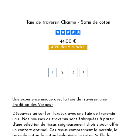
Taie de traversin Charme - Satin de coton
44,00 €
-40% dès 2 articles
1
2
3
Un
e expérience unique avec la taie de traversin unie
Tradition des Vosges :
Découvrez un confort luxueux avec une taie de traversin
unie. Nos housses de traversin sont fabriquées à partir
d'une sélection de tissus soigneusement choisis pour offrir
un confort optimal. Ces tissus comprennent la percale, la
gaze de coton, le coton biologique, le coton 57 fils, la