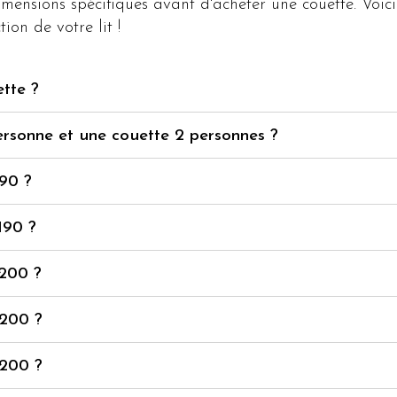
mensions spécifiques avant d'acheter une couette. Voi
ion de votre lit !
ette ?
ersonne et une couette 2 personnes ?
190 ?
190 ?
x200 ?
x200 ?
x200 ?