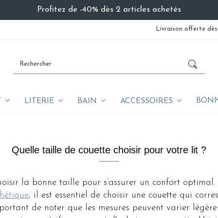
Profitez de -40% dès 2 articles achetés
Livraison offerte dès
BONN
T
LITERIE
BAIN
ACCESSOIRES
Quelle taille de couette choisir pour votre lit ?
choisir la bonne taille pour s’assurer un confort optima
thétique
, il est essentiel de choisir une couette qui corr
important de noter que les mesures peuvent varier légèr