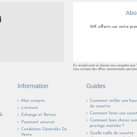
Abon
10€ offerts sur votre pre
En remplissant ce champ vous acceptez que Va
vous envoyer des offres commerciales personn
Information
Guides
Mon compte
Comment enfiler une hou
de couette
Livraison
Comment laver une couet
 &
Echange et Retour
Comment bien choisir so
Paiement sécurisé
protège matelas ?
Conditions Générales De
Quelle taille de couette
Vente