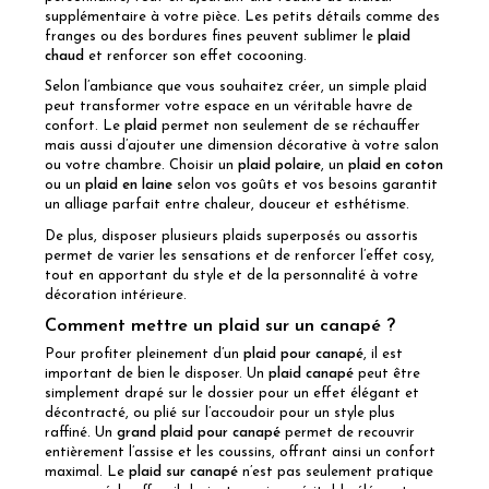
supplémentaire à votre pièce. Les petits détails comme des
franges ou des bordures fines peuvent sublimer le
plaid
chaud
et renforcer son effet cocooning.
Selon l’ambiance que vous souhaitez créer, un simple plaid
peut transformer votre espace en un véritable havre de
confort. Le
plaid
permet non seulement de se réchauffer
mais aussi d’ajouter une dimension décorative à votre salon
ou votre chambre. Choisir un
plaid polaire
, un
plaid en coton
ou un
plaid en laine
selon vos goûts et vos besoins garantit
un alliage parfait entre chaleur, douceur et esthétisme.
De plus, disposer plusieurs plaids superposés ou assortis
permet de varier les sensations et de renforcer l’effet cosy,
tout en apportant du style et de la personnalité à votre
décoration intérieure.
Comment mettre un plaid sur un canapé ?
Pour profiter pleinement d’un
plaid pour canapé
, il est
important de bien le disposer. Un
plaid canapé
peut être
simplement drapé sur le dossier pour un effet élégant et
décontracté, ou plié sur l’accoudoir pour un style plus
raffiné. Un
grand plaid pour canapé
permet de recouvrir
entièrement l’assise et les coussins, offrant ainsi un confort
maximal. Le
plaid sur canapé
n’est pas seulement pratique