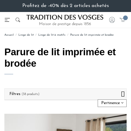
Profitez de -40% dès 2 articles achetés
Accueil
Linge de lit
Linge de lit à motifs
Parure de lit imprimée et brodée
Parure de lit imprimée et
brodée
Filtres
(38 produits)
Pertinence