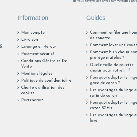
de vous envoyer des offres commerciales pers
Information
Guides
Mon compte
Comment enfiler une hou
de couette
Livraison
Comment laver une couet
 &
Echange et Retour
Comment bien choisir so
Paiement sécurisé
protège matelas ?
Conditions Générales De
Quelle taille de couette
Vente
choisir pour votre lit ?
Mentions légales
Pourquoi adopter le ling
Politique de confidentialité
gaze de coton ?
Charte d’utilisation des
Les avantages du linge e
cookies
satin de coton
Partenariat
Pourquoi adopter le ling
coton 57 fils
Les avantages du linge en
lavé