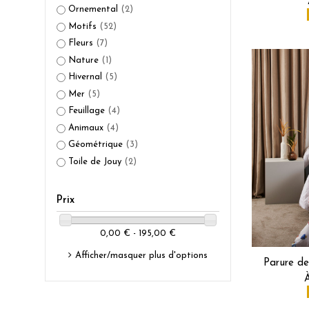
Ornemental
(2)
Motifs
(52)
Fleurs
(7)
Nature
(1)
Hivernal
(5)
Mer
(5)
Feuillage
(4)
Animaux
(4)
Géométrique
(3)
Toile de Jouy
(2)
Prix
0,00 € - 195,00 €
Afficher/masquer plus d'options
Parure de 
À