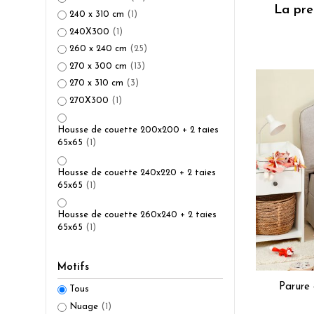
La preu
240 x 310 cm
(1)
240X300
(1)
260 x 240 cm
(25)
270 x 300 cm
(13)
270 x 310 cm
(3)
270X300
(1)
Housse de couette 200x200 + 2 taies
65x65
(1)
Housse de couette 240x220 + 2 taies
65x65
(1)
Housse de couette 260x240 + 2 taies
65x65
(1)
Motifs
Parure 
Tous
Nuage
(1)