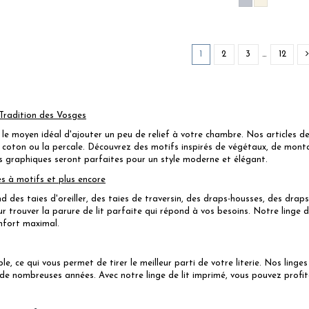
1
2
3
…
12
 Tradition des Vosges
 le moyen idéal d'ajouter un peu de relief à votre chambre. Nos articles de 
 coton ou la percale. Découvrez des motifs inspirés de végétaux, de monta
ns graphiques seront parfaites pour un style moderne et élégant.
es à motifs et plus encore
d des taies d'oreiller, des taies de traversin, des draps-housses, des drap
r trouver la parure de lit parfaite qui répond à vos besoins. Notre linge d
nfort maximal.
le, ce qui vous permet de tirer le meilleur parti de votre literie. Nos linge
e nombreuses années. Avec notre linge de lit imprimé, vous pouvez profite