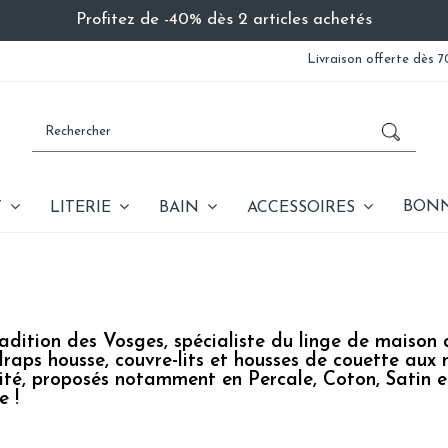
Profitez de -40% dès 2 articles achetés
Livraison offerte dès 7
BONN
T
LITERIE
BAIN
ACCESSOIRES
adition des Vosges, spécialiste du linge de maison 
draps housse, couvre-lits et housses de couette aux 
ité, proposés notamment en Percale, Coton, Satin 
e !