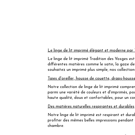
Le linge de lit imprimé élégant et moderne par
Le linge de lit imprimé Tradition des Vosges est
différentes matières comme le satin, la gaze de
souhaitez un imprimé plus simple, nos collectio
Taies d'oreiller, housse de couette, draps-houss
Notre collection de linge de lit imprimé compren
parmi une variété de couleurs et d'imprimés, pou
haute qualité, doux et confortables, pour un co
Des matières naturelles respirantes et durables
Notre linge de lit imprimé est respirant et durab
profiter des mêmes belles impressions pendant d
chambre.