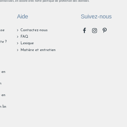
onnalisées, en accord avec notre politique de protection des données.
Aide
Suivez-nous
sse
Contactez-nous
FAQ
te ?
Lexique
n
Matière et entretien
e en
n
e en
 lin