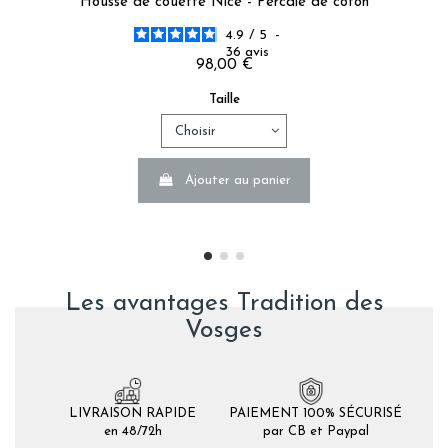
Housse de couette Nice - Percale de coton
4.9
/
5
-
36
avis
98,00 €
Taille
Ajouter au panier
Les avantages Tradition des
Vosges
LIVRAISON RAPIDE
PAIEMENT 100% SÉCURISÉ
en 48/72h
par CB et Paypal