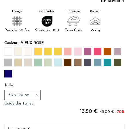
En savoir +
Tissage
Certification
Traitement
Bonnet
Percale 80 fils
Standard 100
Easy Care
35 cm
Couleur : VIEUX ROSE
BLANC
IVOIRE
BEIGE NATUREL
OCRE
SAFRAN
MIEL
BLUSH
ROSE DRAGEE
PRUNE
FRAMBOISE
TERRE CUI
VIEUX
GRIS
BEIGE LIN
GRIS PLATINUM
FOUGERE
MOUSSE
HORIZON
MARRON
CAPPUCCINO
ANTHRACITE
CELADON
CANARD
VERT 
MARINE
Taille
Guide des tailles
13,50 €
45,00 €
-70%