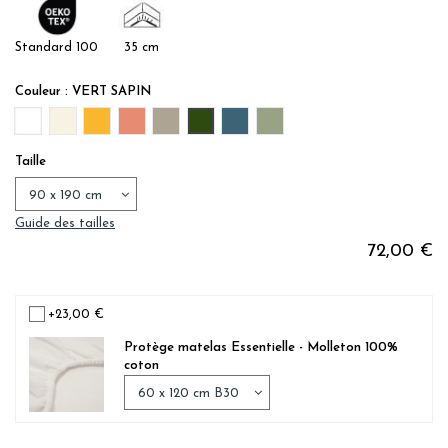
Standard 100
35 cm
Couleur : VERT SAPIN
BLANC
IVOIRE
TOURNESOL
ROSE TERRACOTTA
GRIS TAUPE
VERT SAPIN
BLEU JEAN
LICHEN
Taille
Guide des tailles
72,00 €
+23,00 €
Protège matelas Essentielle - Molleton 100%
coton