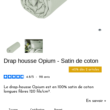
Drap housse Opium - Satin de coton
-40% dès 2 articles
4.8
/
5
-
98
avis
Le drap-housse Opium est en 100% satin de coton
longues fibres 120 fils/cm².
En savoir +
Tissage
Certification
Bonnet