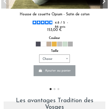
Housse de couette Opium - Satin de coton
4.8
/
5
-
86
avis
153,00 €
Couleur
Taille
Ajouter au panier
Les avantages Tradition des
Vosges