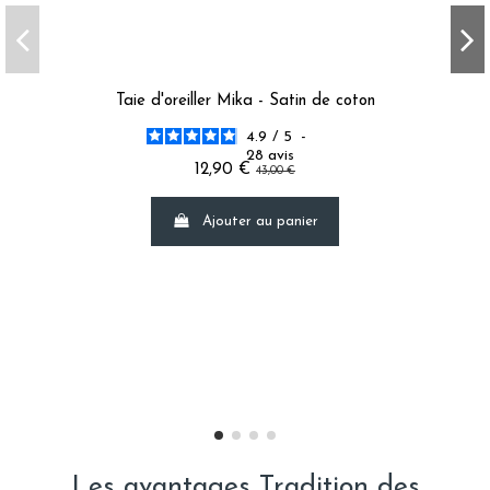
Taie d'oreiller Mika - Satin de coton
4.9
/
5
-
28
avis
12,90 €
43,00 €
Ajouter au panier
Les avantages Tradition des