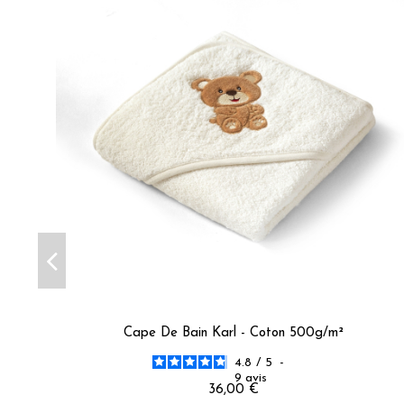
Voir tous les avis sur ce site
5
étoiles
28
4
étoiles
2
3
étoiles
3
2
étoiles
1
1
étoile
2
Trier les avis
Cape De Bain Karl - Coton 500g/m²
4.8
/
5
-
9
avis
36,00 €