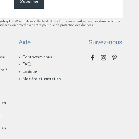
S'abonner
5
6
8
lrupt TGV industries collecte et utilise l’adresse e-mail renseignée dans le but de
alisées, en accord avec notre politique de protection des données.
Aide
Suivez-nous
sse
Contactez-nous
FAQ
te ?
Lexique
n
Matière et entretien
e en
n
e en