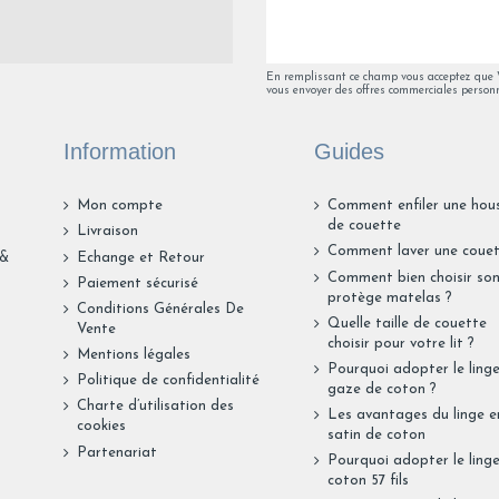
1
2
3
4
En remplissant ce champ vous acceptez que Va
vous envoyer des offres commerciales personn
Information
Guides
Mon compte
Comment enfiler une hou
de couette
Livraison
Comment laver une couet
 &
Echange et Retour
Comment bien choisir so
Paiement sécurisé
protège matelas ?
Conditions Générales De
Quelle taille de couette
Vente
choisir pour votre lit ?
Mentions légales
Pourquoi adopter le ling
Politique de confidentialité
gaze de coton ?
Charte d’utilisation des
Les avantages du linge e
cookies
satin de coton
Partenariat
Pourquoi adopter le ling
coton 57 fils