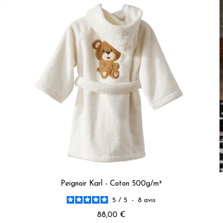
Utile
(0)
Signaler
Réponse de
traditiondesvosges.com
Bonjour,  

Nous sommes vraiment désolés que votre expérience n'ait p
Merci d'avoir partagé votre ressenti, cela nous aide à nous
Bien cordialement.

L’équipe traditiondesvosges
5
/
5
Avis vérifié
Beau peignoir
Avis du
24/07/2026
, suite à une expérience du
05/07/2026
par
Karin
Utile
(0)
Signaler
Peignoir Karl - Coton 500g/m²
5
5
/
5
-
8
avis
/
5
Avis vérifié
88,00 €