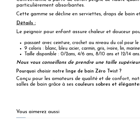
particulièrement absorbantes.
Cette gamme se décline en serviettes, draps de bain et
Détails :
Le peignoir pour enfant assure chaleur et douceur pour
passant avec ceinture, crochet au niveau du col pour le
9 coloris : blanc, bleu acier, carmin, gris, ivoire, lin, marin
Taille disponible : 0/2ans, 4/6 ans, 8/10 ans et 12/14 ans
Nous vous conseillons de prendre une taille supérieure 
Pourquoi choisir notre linge de bain Zéro Twist ?
Conçu pour les amateurs de qualité et de confort, not
salles de bain grâce à ses
couleurs sobres et élégante
4.5
/
5
Vous aimerez aussi
Basé sur
36
avis soumis à un
contrôle