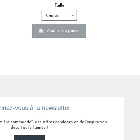
Taille
nce J.
Ajouter au panier
es
 A.
nez-vous à la newsletter
e B.
mière commande*, des offres privilèges et de l’inspiration
déco toute l’année !