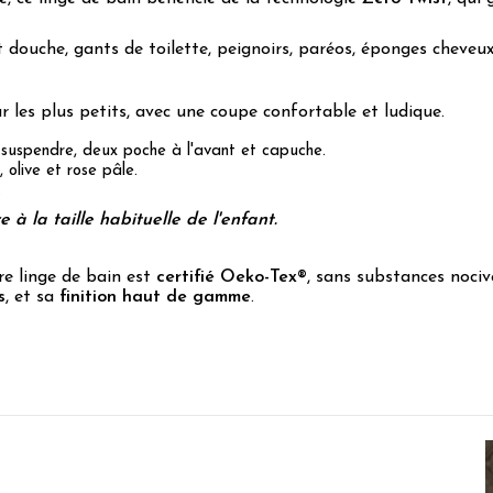
 douche, gants de toilette, peignoirs, paréos, éponges cheveux
 les plus petits, avec une coupe confortable et ludique.
 suspendre, deux poche à l'avant et capuche.
e, olive et rose pâle.
.
à la taille habituelle de l'enfant.
re linge de bain est
certifié Oeko-Tex®
, sans substances nociv
s
, et sa
finition haut de gamme
.
1
/
5
Avis vérifié
Première commande

Qualité très décevante par rapport au prix et la renommée de l
Pas mal de fils dépassaient déjà du peignoir pour un produit neu
Avis du
29/07/2026
, suite à une expérience du
12/07/2026
par
J.D.