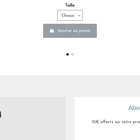
Très doux et bien fini
Taille
Avis du
24/07/2026
, suite à une expérience du
06/07/2026
par
Flore
Utile
(0)
Signaler
Ajouter au panier
4
/
5
Avis vérifié
8. Matière pas exceptionnelle par rapport à d’autres moins chèr
Avis du
08/07/2026
, suite à une expérience du
21/06/2026
par
Linda
Utile
(0)
Signaler
5
/
5
Avis vérifié
Abon
Bonne qualité
Avis du
30/06/2026
, suite à une expérience du
15/06/2026
par
Nadin
10€ offerts sur votre pre
Utile
(0)
Signaler