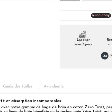
Livraison
Ret
sous 3 jours
so
3
x
P
Guide des tailles
Avis clients
eté et absorption incomparables
lu avec notre gamme de
linge de bain en coton Zéro Twist
, pe
, ce linge de bain bénéficie de la technologie
Zéro Twist
, qui