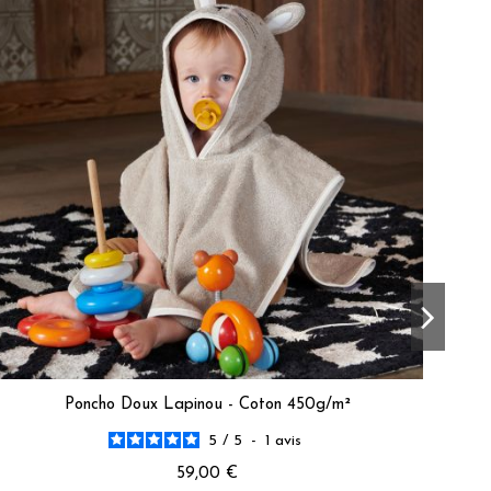
as été à la hauteur de vos attentes.  

 améliorer.  

e B.
Poncho Doux Lapinou - Coton 450g/m²
5
/
5
-
1
avis
59,00 €