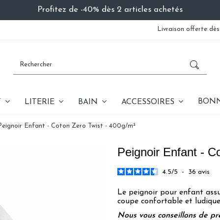
Profitez de -40% dès 2 articles achetés
Livraison offerte dès
BONN
T
LITERIE
BAIN
ACCESSOIRES
Peignoir Enfant - Coton Zero Twist - 400g/m²
Peignoir Enfant - C
4.5
/
5
-
36
avis
Le peignoir pour enfant assu
coupe confortable et ludique
Nous vous conseillons de pre