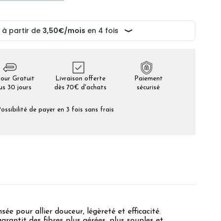
our Gratuit
Livraison offerte
Paiement
us 30 jours
dès 70€ d'achats
sécurisé
ossibilité de payer en 3 fois sans frais
nsée pour allier douceur, légèreté et efficacité.
 garantit des fibres plus aérées, plus souples et