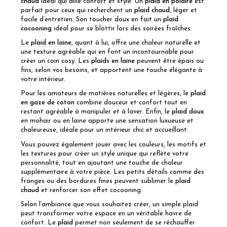
chaud
idéal qui allie confort et style. Un
plaid en polaire
est
parfait pour ceux qui recherchent un
plaid chaud
, léger et
facile d’entretien. Son toucher doux en fait un
plaid
cocooning
idéal pour se blottir lors des soirées fraîches.
Le
plaid en laine
, quant à lui, offre une chaleur naturelle et
une texture agréable qui en font un incontournable pour
créer un coin cosy. Les
plaids en laine
peuvent être épais ou
fins, selon vos besoins, et apportent une touche élégante à
votre intérieur.
Pour les amateurs de matières naturelles et légères, le
plaid
en gaze de coton
combine douceur et confort tout en
restant agréable à manipuler et à laver. Enfin, le
plaid doux
en mohair ou en laine apporte une sensation luxueuse et
chaleureuse, idéale pour un intérieur chic et accueillant.
Vous pouvez également jouer avec les couleurs, les motifs et
les textures pour créer un style unique qui reflète votre
personnalité, tout en ajoutant une touche de chaleur
supplémentaire à votre pièce. Les petits détails comme des
franges ou des bordures fines peuvent sublimer le
plaid
chaud
et renforcer son effet cocooning.
Selon l’ambiance que vous souhaitez créer, un simple plaid
peut transformer votre espace en un véritable havre de
confort. Le
plaid
permet non seulement de se réchauffer