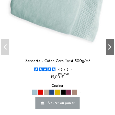
Serviette - Coton Zero Twist 500g/m²
4.8
/
5
-
121
avis
15,00 €
Couleur
+
Ajouter au panier