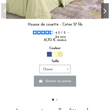
Housse de couette - Coton 57 fils
4.5
/
5
-
24
avis
41,70 €
139,00 €
Couleur
Taille
Ajouter au panier